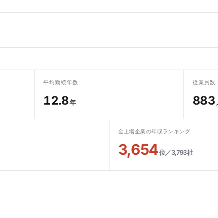
平均勤続年数
従業員数
12.8
883
年
全上場企業の年収ランキング
3,654
位／3,793社