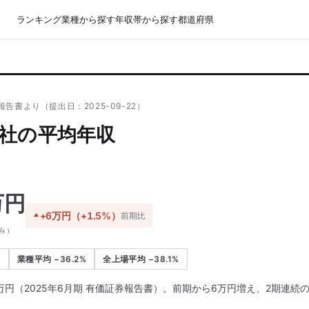
ランキング
業種から探す
年収帯から探す
都道府県
告書より（提出日：2025-09-22）
社の平均年収
万円
+6万円（+1.5%）
前期比
み）
加
業種平均 −36.2%
全上場平均 −38.1%
万円（2025年6月期 有価証券報告書）。前期から6万円増え、2期連続
。