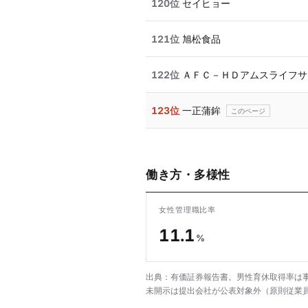
120位
セイヒョー
121位
旭松食品
122位
ＡＦＣ－ＨＤアムスライフサ
123位
一正蒲鉾
働き方・多様性
女性管理職比率
11.1
%
出典：有価証券報告書。男性育休取得率は事
未開示は提出会社が公表対象外（原則従業員