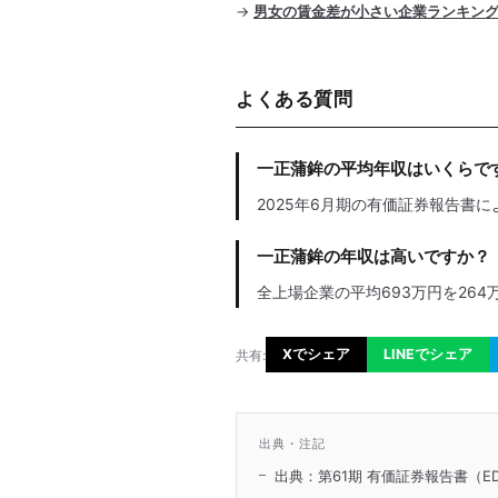
→
男女の賃金差が小さい企業ランキン
よくある質問
一正蒲鉾の平均年収はいくらで
2025年6月期の有価証券報告書に
一正蒲鉾の年収は高いですか？
全上場企業の平均693万円を264
Xでシェア
LINEでシェア
共有:
出典・注記
出典：第61期 有価証券報告書（ED