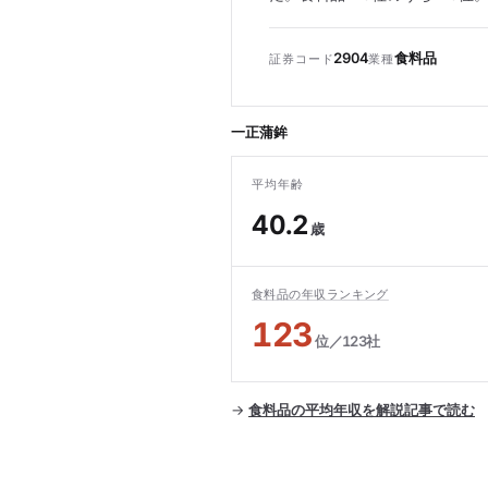
2904
食料品
証券コード
業種
一正蒲鉾
平均年齢
40.2
歳
食料品の年収ランキング
123
位／123社
→
食料品の平均年収を解説記事で読む