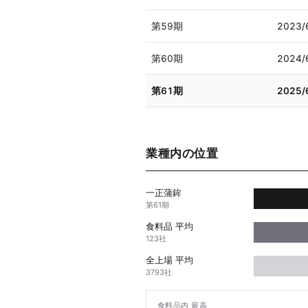
第59期
2023/
第60期
2024/
第61期
2025/
業種内の位置
一正蒲鉾
第61期
食料品 平均
123社
全上場 平均
3793社
食料品内 最高