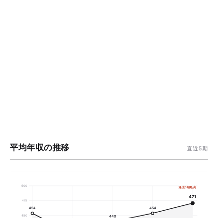
平均年収の推移
直近5期
500
過去5期最高
471
475
454
454
450
440