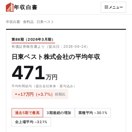
年収白書
メニュー
年収白書
食料品
日東ベスト
第88期（2026年3月期）
有価証券報告書より（提出日：2026-06-24）
日東ベスト株式会社の平均年収
471
万円
平均年間給与（提出会社単体・賞与込み）
+17万円（+3.7%）
前期比
過去5期で最高
3期連続の増加
業種平均 −30.1%
全上場平均 −32.1%