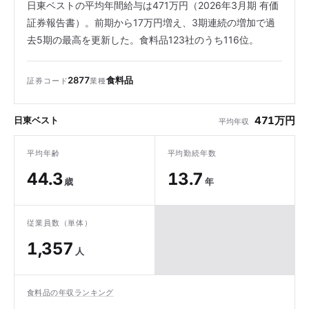
日東ベストの平均年間給与は471万円（2026年3月期 有価
証券報告書）。前期から17万円増え、3期連続の増加で過
去5期の最高を更新した。食料品123社のうち116位。
2877
食料品
証券コード
業種
471万円
日東ベスト
平均年収
平均年齢
平均勤続年数
44.3
13.7
歳
年
従業員数（単体）
1,357
人
食料品の年収ランキング