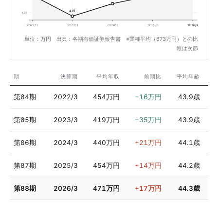
419
425
2022/3
2023/3
2024/3
2025/3
2026/3
単位：万円 出典：各期有価証券報告書 ※業種平均（673万円）との比
較は次節
期
決算期
平均年収
前期比
平均年齢
第84期
2022/3
454万円
−16万円
43.9歳
第85期
2023/3
419万円
−35万円
43.9歳
第86期
2024/3
440万円
+21万円
44.1歳
第87期
2025/3
454万円
+14万円
44.2歳
第88期
2026/3
471万円
+17万円
44.3歳