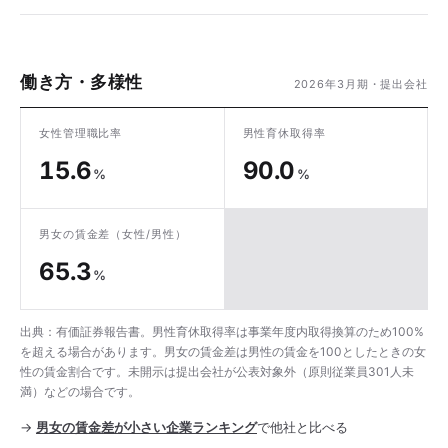
働き方・多様性
2026年3月期・提出会社
女性管理職比率
男性育休取得率
15.6
90.0
%
%
男女の賃金差
（女性/男性）
65.3
%
出典：有価証券報告書。男性育休取得率は事業年度内取得換算のため100%
を超える場合があります。男女の賃金差は男性の賃金を100としたときの女
性の賃金割合です。未開示は提出会社が公表対象外（原則従業員301人未
満）などの場合です。
→
男女の賃金差が小さい企業ランキング
で他社と比べる