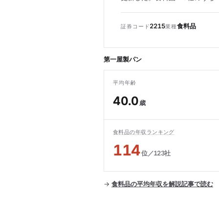
2215
食料品
証券コード
業種
第一屋製パン
平均年齢
40.0
歳
食料品の年収ランキング
114
位／123社
→
食料品の平均年収を解説記事で読む