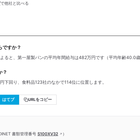
グ
で他社と比べる
らですか？
によると、第一屋製パンの平均年間給与は482万円です（平均年齢40.0歳
か？
万円下回り、食料品123社のなかで114位に位置します。
はてブ
URLをコピー
INET 書類管理番号
S100XV32
）