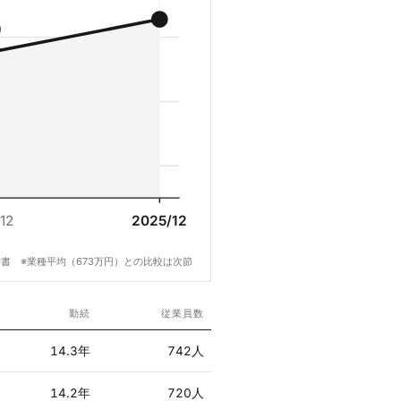
9
12
2025/12
書 ※業種平均（673万円）との比較は次節
勤続
従業員数
14.3年
742人
14.2年
720人