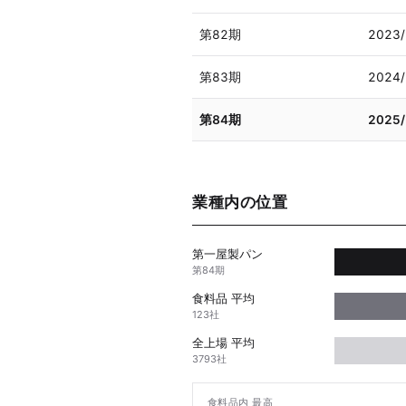
第82期
2023
第83期
2024
第84期
2025
業種内の位置
第一屋製パン
第84期
食料品 平均
123社
全上場 平均
3793社
食料品内 最高