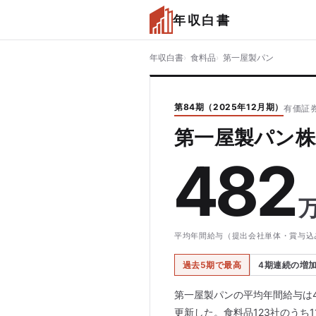
年収白書
年収白書
食料品
第一屋製パン
第84期（2025年12月期）
有価証券
第一屋製パン株
482
平均年間給与（提出会社単体・賞与込
過去5期で最高
4期連続の増
第一屋製パンの平均年間給与は4
更新した。食料品123社のうち1