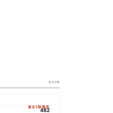
直近5期
過去5期最高
482