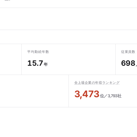
平均勤続年数
従業員数
15.7
698
年
全上場企業の年収ランキング
3,473
位／3,793社