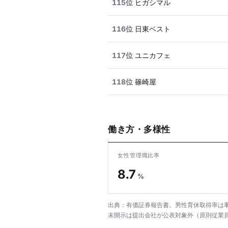
115位
ヒガシマル
116位
日東ベスト
117位
ユニカフェ
118位
篠崎屋
働き方・多様性
女性管理職比率
8.7
%
出典：有価証券報告書。男性育休取得率は事
未開示は提出会社が公表対象外（原則従業員