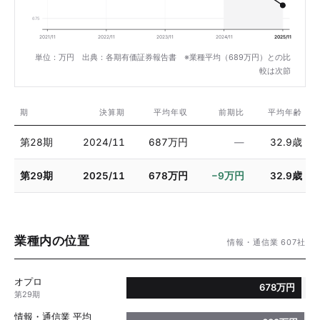
675
2021/11
2022/11
2023/11
2024/11
2025/11
単位：万円 出典：各期有価証券報告書 ※業種平均（689万円）との比
較は次節
期
決算期
平均年収
前期比
平均年齢
第28期
2024/11
687万円
—
32.9歳
第29期
2025/11
678万円
−9万円
32.9歳
業種内の位置
情報・通信業 607社
オプロ
678万円
第29期
情報・通信業 平均