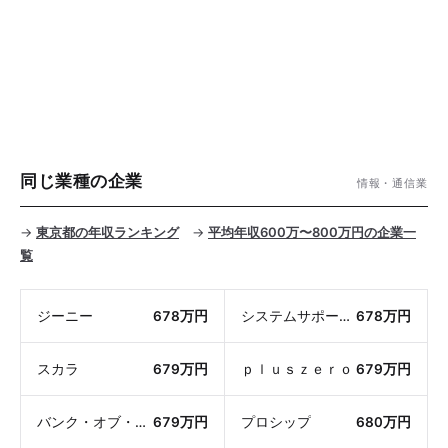
同じ業種の企業
情報・通信業
→
東京都の年収ランキング
→
平均年収600万〜800万円の企業一
覧
ジーニー
678万円
システムサポートホールディングス
678万円
スカラ
679万円
ｐｌｕｓｚｅｒｏ
679万円
バンク・オブ・イノベーション
679万円
プロシップ
680万円