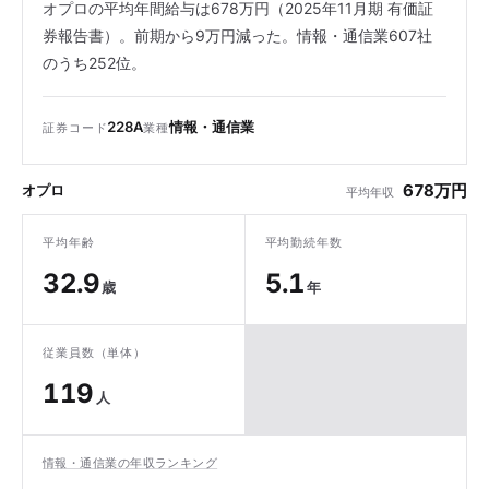
オプロの平均年間給与は678万円（2025年11月期 有価証
券報告書）。前期から9万円減った。情報・通信業607社
のうち252位。
228A
情報・通信業
証券コード
業種
678万円
オプロ
平均年収
平均年齢
平均勤続年数
32.9
5.1
歳
年
従業員数（単体）
119
人
情報・通信業の年収ランキング