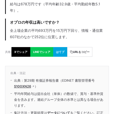
給与は678万円です（平均年齢32.9歳・平均勤続年数5.1
年）。
オプロの年収は高いですか？
全上場企業の平均693万円を15万円下回り、情報・通信業
607社のなかで252位に位置します。
共有:
Xでシェア
LINEでシェア
はてブ
URLをコピー
出典・注記
出典：第29期 有価証券報告書（EDINET 書類管理番号
S100XN26
）
平均年間給与は提出会社（単体）の数値で、賞与・基準外賃
金を含みます。連結グループ全体の水準とは異なる場合があ
ります。
集計方法・更新頻度は
データについて
をご覧ください。訂正