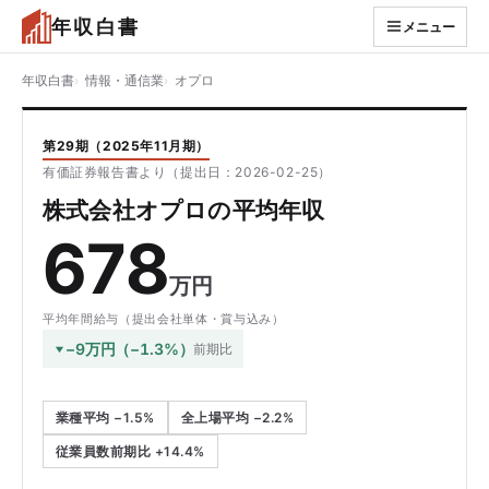
年収白書
メニュー
年収白書
情報・通信業
オプロ
第29期（2025年11月期）
有価証券報告書より（提出日：2026-02-25）
株式会社オプロの平均年収
678
万円
平均年間給与（提出会社単体・賞与込み）
−9万円（−1.3%）
前期比
業種平均 −1.5%
全上場平均 −2.2%
従業員数前期比 +14.4%