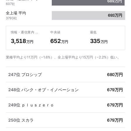
689万円
607社
全上場 平均
693万円
3793社
情報・通信業内 最高
中央値
最低
3,518
652
335
万円
万円
万円
業種平均より11万円（−1.6%）、全上場平均より15万円（−2.2%）低い。
247位
プロシップ
680万円
248位
バンク・オブ・イノベーション
679万円
249位
ｐｌｕｓｚｅｒｏ
679万円
250位
スカラ
679万円