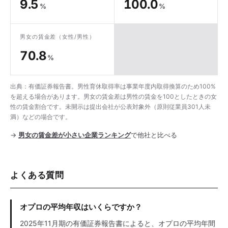
9.5
100.0
%
%
男女の賃金差
（女性/男性）
70.8
%
出典：有価証券報告書。男性育休取得率は事業年度内取得換算のため100%
を超える場合があります。男女の賃金差は男性の賃金を100としたときの女
性の賃金割合です。未開示は提出会社が公表対象外（原則従業員301人未
満）などの場合です。
→
男女の賃金差が小さい企業ランキング
で他社と比べる
よくある質問
オプロの平均年収はいくらですか？
2025年11月期の有価証券報告書によると、オプロの平均年間