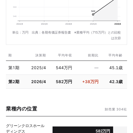
560
544
540
2022/4
2023/4
2024/4
2025/4
2026/4
単位：万円 出典：各期有価証券報告書 ※業種平均（715万円）との比較
は次節
期
決算期
平均年収
前期比
平均年齢
第1期
2025/4
544万円
—
45.1歳
第2期
2026/4
582万円
+38万円
42.3歳
業種内の位置
卸売業 304社
グリーンクロスホール
582万円
ディングス