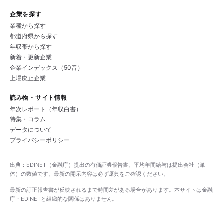
企業を探す
業種から探す
都道府県から探す
年収帯から探す
新着・更新企業
企業インデックス（50音）
上場廃止企業
読み物・サイト情報
年次レポート（年収白書）
特集・コラム
データについて
プライバシーポリシー
出典：EDINET（金融庁）提出の有価証券報告書。平均年間給与は提出会社（単
体）の数値です。最新の開示内容は必ず原典をご確認ください。
最新の訂正報告書が反映されるまで時間差がある場合があります。本サイトは金融
庁・EDINETと組織的な関係はありません。