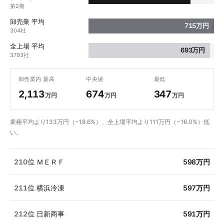
第2期
卸売業 平均
715万円
304社
全上場 平均
693万円
3793社
卸売業内 最高
中央値
最低
2,113
674
347
万円
万円
万円
業種平均より133万円（−18.6%）、全上場平均より111万円（−16.0%）低
い。
210位
ＭＥＲＦ
598万円
211位
横浜冷凍
597万円
212位
日新商事
591万円