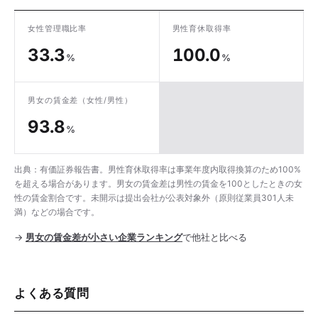
女性管理職比率
男性育休取得率
33.3
100.0
%
%
男女の賃金差
（女性/男性）
93.8
%
出典：有価証券報告書。男性育休取得率は事業年度内取得換算のため100%
を超える場合があります。男女の賃金差は男性の賃金を100としたときの女
性の賃金割合です。未開示は提出会社が公表対象外（原則従業員301人未
満）などの場合です。
→
男女の賃金差が小さい企業ランキング
で他社と比べる
よくある質問