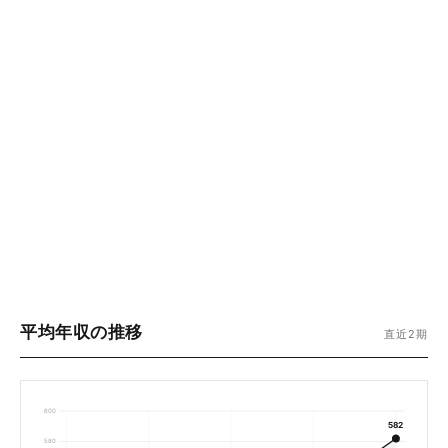
平均年収の推移
直近2期
600
582
580