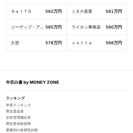
ＮａＩＴＯ
582万円
ミタチ産業
581万円
ジーデップ・アドバンス
585万円
ライオン事務器
580万円
久世
578万円
ｃｏｔｔａ
588万円
年収白書
by
MONEY ZONE
ランキング
年収ランキング
男女賃金差
女性管理職比率
男性育休取得率
業種別の多様性比較