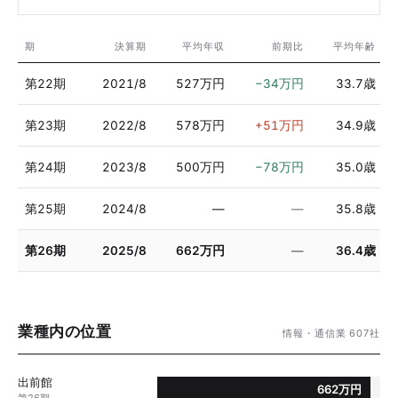
期
決算期
平均年収
前期比
平均年齢
第22期
2021/8
527万円
−34万円
33.7歳
第23期
2022/8
578万円
+51万円
34.9歳
第24期
2023/8
500万円
−78万円
35.0歳
第25期
2024/8
—
—
35.8歳
第26期
2025/8
662万円
—
36.4歳
業種内の位置
情報・通信業 607社
出前館
662万円