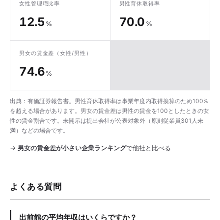
女性管理職比率
男性育休取得率
12.5
70.0
%
%
男女の賃金差
（女性/男性）
74.6
%
出典：有価証券報告書。男性育休取得率は事業年度内取得換算のため100%
を超える場合があります。男女の賃金差は男性の賃金を100としたときの女
性の賃金割合です。未開示は提出会社が公表対象外（原則従業員301人未
満）などの場合です。
→
男女の賃金差が小さい企業ランキング
で他社と比べる
よくある質問
出前館の平均年収はいくらですか？