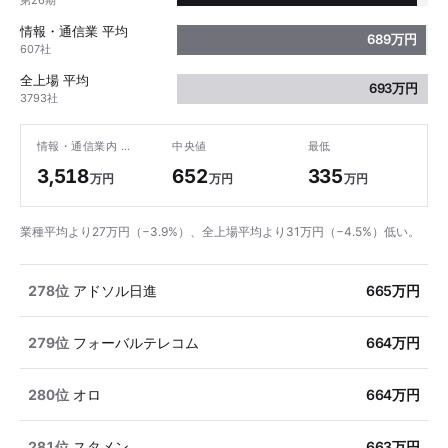
第26期
情報・通信業 平均
689万円
607社
全上場 平均
693万円
3793社
情報・通信業内 最高
中央値
最低
3,518
652
335
万円
万円
万円
業種平均より27万円（−3.9%）、全上場平均より31万円（−4.5%）低い。
278位
アドソル日進
665万円
279位
フォーバルテレコム
664万円
280位
オロ
664万円
281位
スタメン
663万円