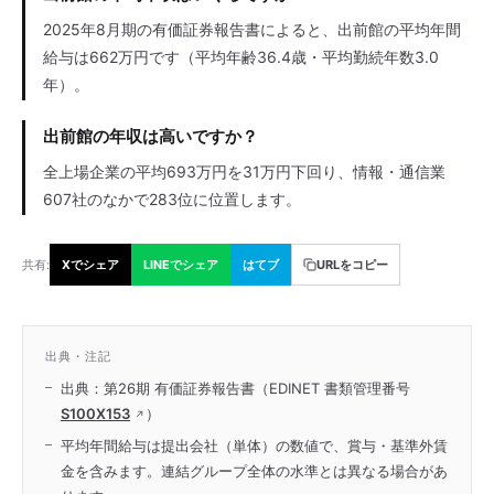
2025年8月期の有価証券報告書によると、出前館の平均年間
給与は662万円です（平均年齢36.4歳・平均勤続年数3.0
年）。
出前館の年収は高いですか？
全上場企業の平均693万円を31万円下回り、情報・通信業
607社のなかで283位に位置します。
共有:
Xでシェア
LINEでシェア
はてブ
URLをコピー
出典・注記
出典：第26期 有価証券報告書（EDINET 書類管理番号
S100X153
）
平均年間給与は提出会社（単体）の数値で、賞与・基準外賃
金を含みます。連結グループ全体の水準とは異なる場合があ