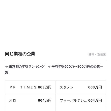
同じ業種の企業
情報・通信業
→
東京都の年収ランキング
→
平均年収600万〜800万円の企業一
覧
ＰＲ ＴＩＭＥＳ
663万円
スタメン
663万円
オロ
664万円
フォーバルテレコム
664万円