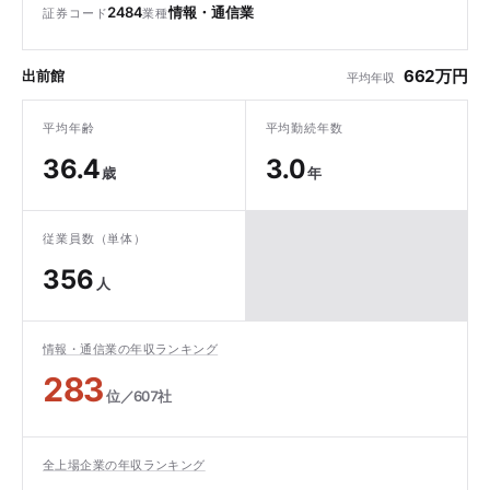
2484
情報・通信業
証券コード
業種
662万円
出前館
平均年収
平均年齢
平均勤続年数
36.4
3.0
歳
年
従業員数（単体）
356
人
情報・通信業の年収ランキング
283
位／607社
全上場企業の年収ランキング