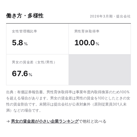
働き方・多様性
2026年3月期・提出会社
女性管理職比率
男性育休取得率
5.8
100.0
%
%
男女の賃金差
（女性/男性）
67.6
%
出典：有価証券報告書。男性育休取得率は事業年度内取得換算のため100%
を超える場合があります。男女の賃金差は男性の賃金を100としたときの女
性の賃金割合です。未開示は提出会社が公表対象外（原則従業員301人未
満）などの場合です。
→
男女の賃金差が小さい企業ランキング
で他社と比べる