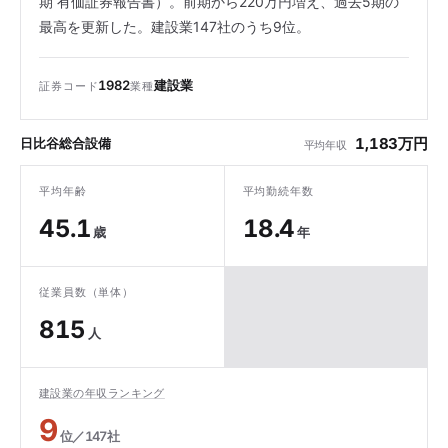
期 有価証券報告書）。前期から220万円増え、過去5期の
最高を更新した。建設業147社のうち9位。
1982
建設業
証券コード
業種
1,183万円
日比谷総合設備
平均年収
平均年齢
平均勤続年数
45.1
18.4
歳
年
従業員数（単体）
815
人
建設業の年収ランキング
9
位／147社