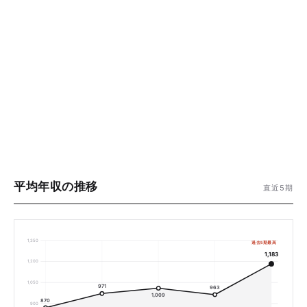
平均年収の推移
直近5期
1,350
過去5期最高
1,183
1,200
1,050
971
963
1,009
870
900