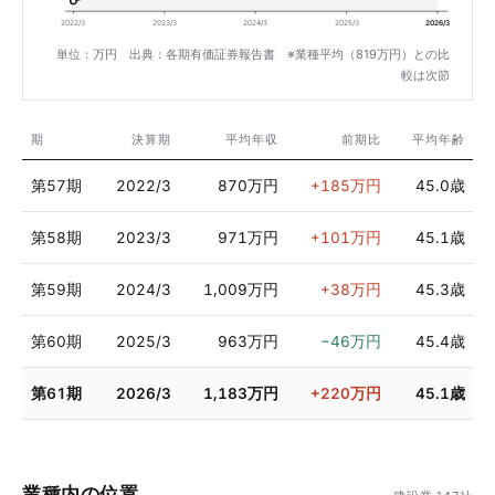
2022/3
2023/3
2024/3
2025/3
2026/3
単位：万円 出典：各期有価証券報告書 ※業種平均（819万円）との比
較は次節
期
決算期
平均年収
前期比
平均年齢
第57期
2022/3
870万円
+185万円
45.0歳
第58期
2023/3
971万円
+101万円
45.1歳
第59期
2024/3
1,009万円
+38万円
45.3歳
第60期
2025/3
963万円
−46万円
45.4歳
第61期
2026/3
1,183万円
+220万円
45.1歳
業種内の位置