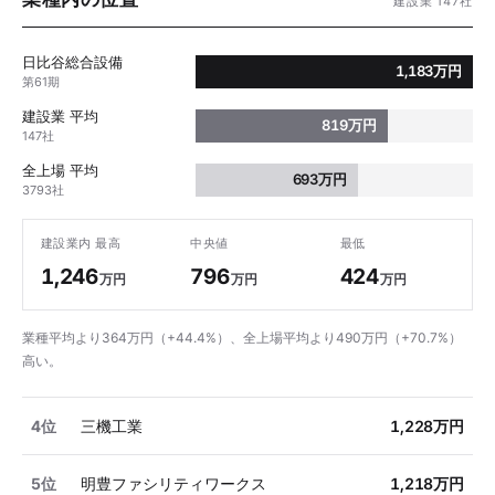
建設業 147社
日比谷総合設備
1,183万円
第61期
建設業 平均
819万円
147社
全上場 平均
693万円
3793社
建設業内 最高
中央値
最低
1,246
796
424
万円
万円
万円
業種平均より364万円（+44.4%）、全上場平均より490万円（+70.7%）
高い。
4位
三機工業
1,228万円
5位
明豊ファシリティワークス
1,218万円