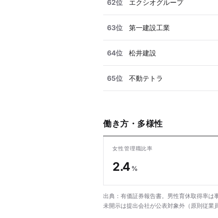
62位
エクシオグループ
63位
第一建設工業
64位
松井建設
65位
不動テトラ
働き方・多様性
女性管理職比率
2.4
%
出典：有価証券報告書。男性育休取得率は事
未開示は提出会社が公表対象外（原則従業員