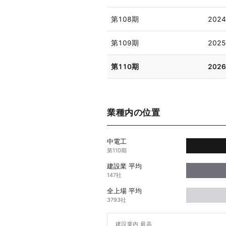
第108期
2024
第109期
2025
第110期
2026
業種内の位置
中電工
第110期
建設業 平均
147社
全上場 平均
3793社
建設業内 最高