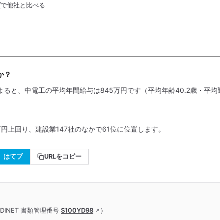
グ
で他社と比べる
か？
よると、中電工の平均年間給与は845万円です（平均年齢40.2歳・平均勤
万円上回り、建設業147社のなかで61位に位置します。
はてブ
URLをコピー
DINET 書類管理番号
S100YD98
）