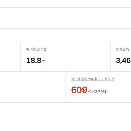
平均勤続年数
従業員数
18.8
3,4
年
全上場企業の年収ランキング
609
位／3,793社