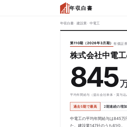
年収白書
年収白書
建設業
中電工
第110期（2026年3月期）
有価証券
株式会社中電工
845
平均年間給与（提出会社単体・賞与込
過去5期で最高
2期連続の増
中電工の平均年間給与は845万
た。建設業147社のうち61位。