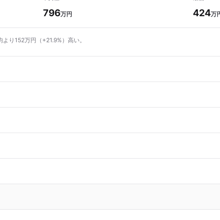
796
424
万円
万
より152万円（+21.9%）高い。