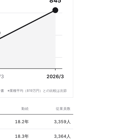
845
0
/3
2026/3
書 ※業種平均（819万円）との比較は次節
勤続
従業員数
18.2年
3,359人
18.3年
3,364人