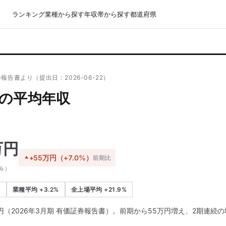
ランキング
業種から探す
年収帯から探す
都道府県
報告書より（提出日：2026-06-22）
の平均年収
万円
+55万円（+7.0%）
前期比
み）
加
業種平均 +3.2%
全上場平均 +21.9%
円（2026年3月期 有価証券報告書）。前期から55万円増え、2期連続