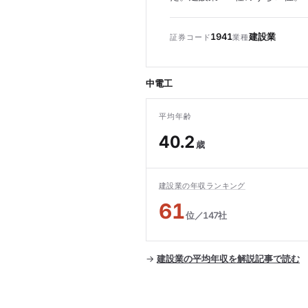
1941
建設業
証券コード
業種
中電工
平均年齢
40.2
歳
建設業の年収ランキング
61
位／147社
→
建設業の平均年収を解説記事で読む