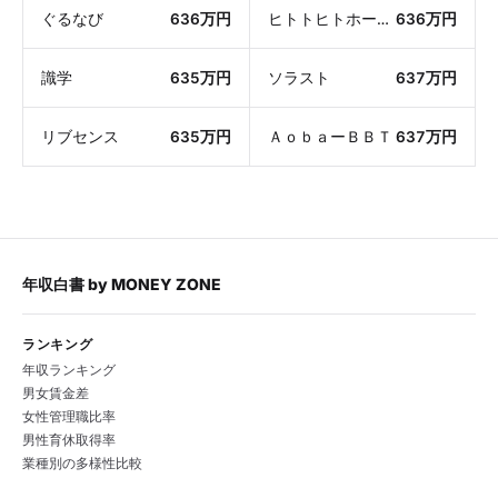
ぐるなび
636万円
ヒトトヒトホールディングス
636万円
識学
635万円
ソラスト
637万円
リブセンス
635万円
ＡｏｂａーＢＢＴ
637万円
年収白書
by
MONEY ZONE
ランキング
年収ランキング
男女賃金差
女性管理職比率
男性育休取得率
業種別の多様性比較