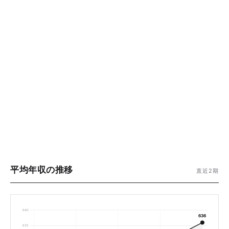
平均年収の推移
直近2期
640
636
635