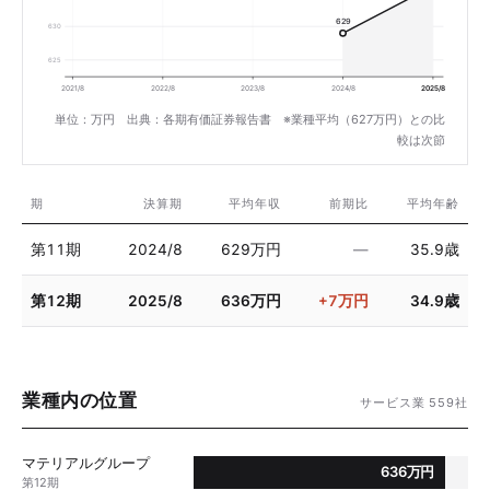
629
630
625
2021/8
2022/8
2023/8
2024/8
2025/8
単位：万円 出典：各期有価証券報告書 ※業種平均（627万円）との比
較は次節
期
決算期
平均年収
前期比
平均年齢
第11期
2024/8
629万円
—
35.9歳
第12期
2025/8
636万円
+7万円
34.9歳
業種内の位置
サービス業 559社
マテリアルグループ
636万円
第12期