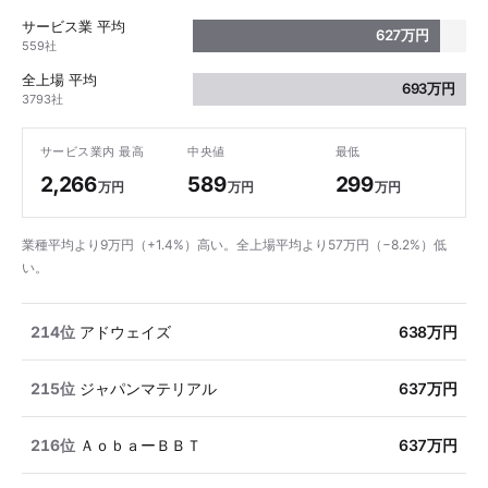
サービス業 平均
627万円
559社
全上場 平均
693万円
3793社
サービス業内 最高
中央値
最低
2,266
589
299
万円
万円
万円
業種平均より9万円（+1.4%）高い。全上場平均より57万円（−8.2%）低
い。
214位
アドウェイズ
638万円
215位
ジャパンマテリアル
637万円
216位
ＡｏｂａーＢＢＴ
637万円