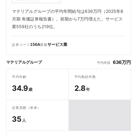
マテリアルグループの平均年間給与は636万円（2025年8
月期 有価証券報告書）。前期から7万円増えた。サービス
業559社のうち219位。
156A
サービス業
証券コード
業種
636万円
マテリアルグループ
平均年収
平均年齢
平均勤続年数
34.9
2.8
歳
年
従業員数（単体）
35
人