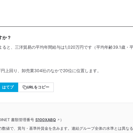
すか？
よると、三洋貿易の平均年間給与は1,020万円です（平均年齢39.1歳・平
万円上回り、卸売業304社のなかで20位に位置します。
はてブ
URLをコピー
INET 書類管理番号
S100XABQ
）
の数値で、賞与・基準外賃金を含みます。連結グループ全体の水準とは異な