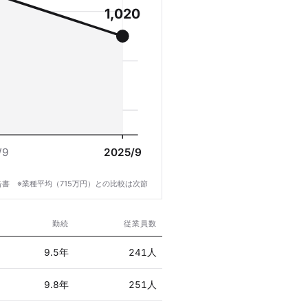
1,020
/9
2025/9
書 ※業種平均（715万円）との比較は次節
勤続
従業員数
9.5年
241人
9.8年
251人