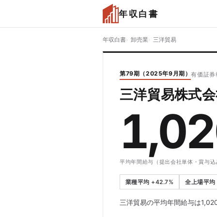
年収白書
年収白書
卸売業
三洋貿易
第79期（2025年9月期）
有価証券報
三洋貿易株式会
1,0
平均年間給与（提出会社単体・賞与込
業種平均 +42.7%
全上場平均 +
三洋貿易の平均年間給与は1,02