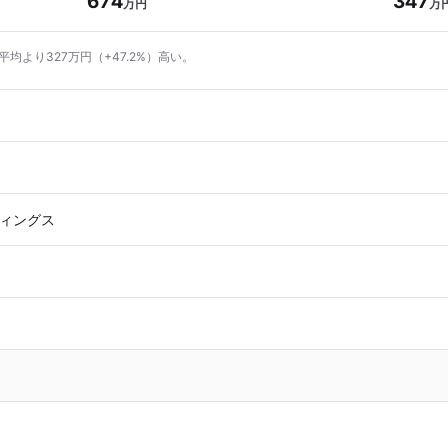
674
347
万円
万
平均より327万円（+47.2%）高い。
ィングス