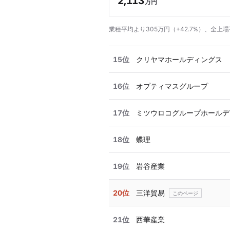
2,113
万円
業種平均より305万円（+42.7%）、全上場
15位
クリヤマホールディングス
16位
オプティマスグループ
17位
ミツウロコグループホールデ
18位
蝶理
19位
岩谷産業
20位
三洋貿易
21位
西華産業