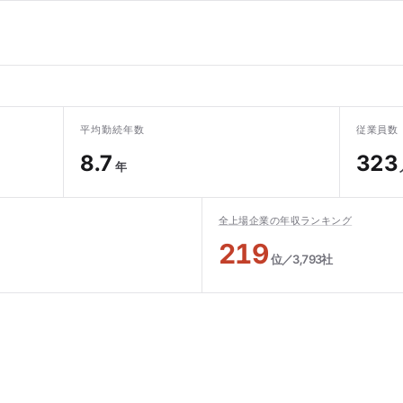
平均勤続年数
従業員数
8.7
323
年
全上場企業の年収ランキング
219
位／3,793社