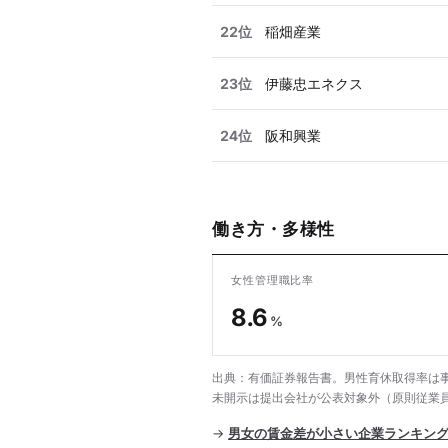
22位
稲畑産業
23位
伊藤忠エネクス
24位
阪和興業
働き方・多様性
女性管理職比率
8.6
%
出典：有価証券報告書。男性育休取得率は事
未開示は提出会社が公表対象外（原則従業員
→
男女の賃金差が小さい企業ランキン