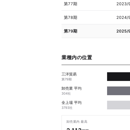
第77期
2023/
第78期
2024/
第79期
2025/
業種内の位置
三洋貿易
第79期
卸売業 平均
304社
全上場 平均
3793社
卸売業内 最高