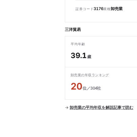
3176
卸売業
証券コード
業種
三洋貿易
平均年齢
39.1
歳
卸売業の年収ランキング
20
位／304社
→
卸売業の平均年収を解説記事で読む