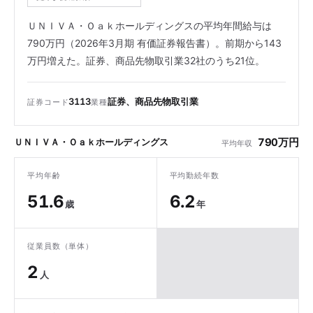
ＵＮＩＶＡ・Ｏａｋホールディングスの平均年間給与は
790万円（2026年3月期 有価証券報告書）。前期から143
万円増えた。証券、商品先物取引業32社のうち21位。
3113
証券、商品先物取引業
証券コード
業種
790万円
ＵＮＩＶＡ・Ｏａｋホールディングス
平均年収
平均年齢
平均勤続年数
51.6
6.2
歳
年
従業員数（単体）
2
人