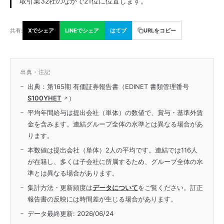
取引業32社のなかで21位に位置します。
共有:
Xでシェア
LINEでシェア
はてブ
URLをコピー
出典・注記
出典：第165期 有価証券報告書（EDINET 書類管理番号
S100YHET
）
平均年間給与は提出会社（単体）の数値で、賞与・基準外賃
金を含みます。連結グループ全体の水準とは異なる場合があ
ります。
本数値は提出会社（単体）2人の平均です。連結では116人
が在籍し、多くは子会社に所属するため、グループ全体の水
準とは異なる場合があります。
集計方法・更新頻度は
データについて
をご覧ください。訂正
報告書の反映には時間差が生じる場合があります。
データ最終更新:
2026/06/24