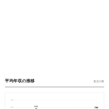
平均年収の推移
直近5期
900
808
790
825