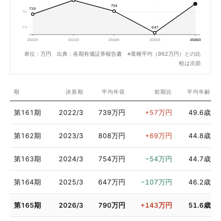
754
739
750
675
647
2022/3
2023/3
2024/3
2025/3
2026/3
単位：万円 出典：各期有価証券報告書 ※業種平均（962万円）との比
較は次節
期
決算期
平均年収
前期比
平均年齢
第161期
2022/3
739万円
+57万円
49.6歳
第162期
2023/3
808万円
+69万円
44.8歳
第163期
2024/3
754万円
−54万円
44.7歳
第164期
2025/3
647万円
−107万円
46.2歳
第165期
2026/3
790万円
+143万円
51.6歳