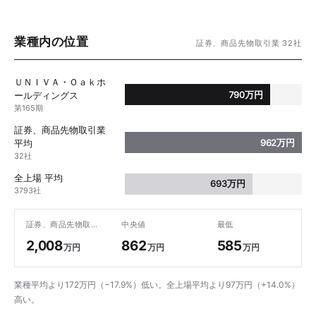
業種内の位置
証券、商品先物取引業 32社
ＵＮＩＶＡ・Ｏａｋホ
790万円
ールディングス
第165期
証券、商品先物取引業
962万円
平均
32社
全上場 平均
693万円
3793社
証券、商品先物取引業内 最高
中央値
最低
2,008
862
585
万円
万円
万円
業種平均より172万円（−17.9%）低い。全上場平均より97万円（+14.0%）
高い。