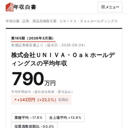
年収白書
メニュー
年収白書
証券、商品先物取引業
ＵＮＩＶＡ・Ｏａｋホールディングス
第165期（2026年3月期）
有価証券報告書より（提出日：2026-06-24）
株式会社ＵＮＩＶＡ・Ｏａｋホールデ
ィングスの平均年収
790
万円
平均年間給与（提出会社単体・賞与込み）
+143万円（+22.1%）
前期比
業種平均 −17.9%
全上場平均 +13.9%
従業員数前期比 −50.0%