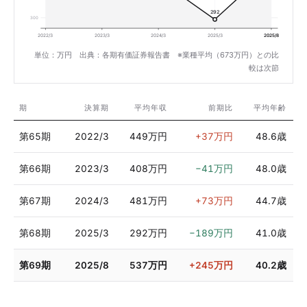
292
300
2022/3
2023/3
2024/3
2025/3
2025/8
単位：万円 出典：各期有価証券報告書 ※業種平均（673万円）との比
較は次節
期
決算期
平均年収
前期比
平均年齢
第65期
2022/3
449万円
+37万円
48.6歳
第66期
2023/3
408万円
−41万円
48.0歳
第67期
2024/3
481万円
+73万円
44.7歳
第68期
2025/3
292万円
−189万円
41.0歳
第69期
2025/8
537万円
+245万円
40.2歳