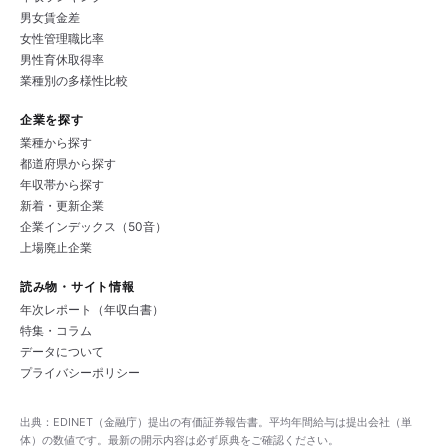
男女賃金差
女性管理職比率
男性育休取得率
業種別の多様性比較
企業を探す
業種から探す
都道府県から探す
年収帯から探す
新着・更新企業
企業インデックス（50音）
上場廃止企業
読み物・サイト情報
年次レポート（年収白書）
特集・コラム
データについて
プライバシーポリシー
出典：EDINET（金融庁）提出の有価証券報告書。平均年間給与は提出会社（単
体）の数値です。最新の開示内容は必ず原典をご確認ください。