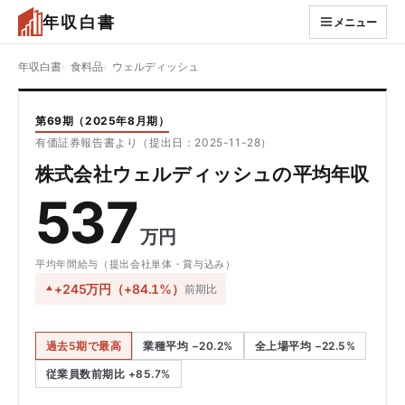
年収白書
メニュー
年収白書
食料品
ウェルディッシュ
第69期（2025年8月期）
有価証券報告書より（提出日：2025-11-28）
株式会社ウェルディッシュの平均年収
537
万円
平均年間給与（提出会社単体・賞与込み）
+245万円（+84.1%）
前期比
過去5期で最高
業種平均 −20.2%
全上場平均 −22.5%
従業員数前期比 +85.7%