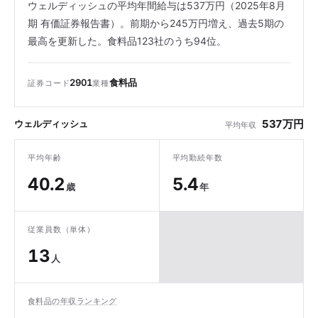
ウェルディッシュの平均年間給与は537万円（2025年8月
期 有価証券報告書）。前期から245万円増え、過去5期の
最高を更新した。食料品123社のうち94位。
2901
食料品
証券コード
業種
537万円
ウェルディッシュ
平均年収
平均年齢
平均勤続年数
40.2
5.4
歳
年
従業員数（単体）
13
人
食料品の年収ランキング