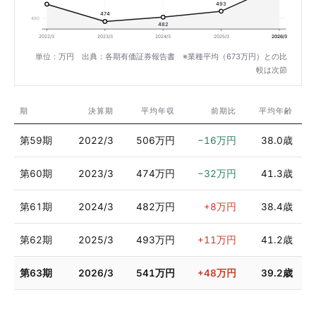
493
474
480
482
2022/3
2023/3
2024/3
2025/3
2026/3
単位：万円 出典：各期有価証券報告書 ※業種平均（673万円）との比
較は次節
期
決算期
平均年収
前期比
平均年齢
第59期
2022/3
506万円
−16万円
38.0歳
第60期
2023/3
474万円
−32万円
41.3歳
第61期
2024/3
482万円
+8万円
38.4歳
第62期
2025/3
493万円
+11万円
41.2歳
第63期
2026/3
541万円
+48万円
39.2歳