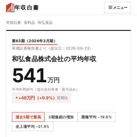
年収白書
メニュー
年収白書
食料品
和弘食品
第63期（2026年3月期）
有価証券報告書より（提出日：2026-06-23）
和弘食品株式会社の平均年収
541
万円
平均年間給与（提出会社単体・賞与込み）
+48万円（+9.9%）
前期比
過去5期で最高
3期連続の増加
業種平均 −19.6%
全上場平均 −21.9%