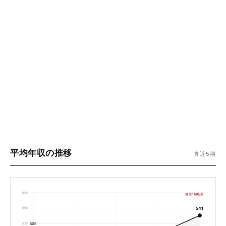
平均年収の推移
直近5期
600
過去5期最高
560
541
506
520