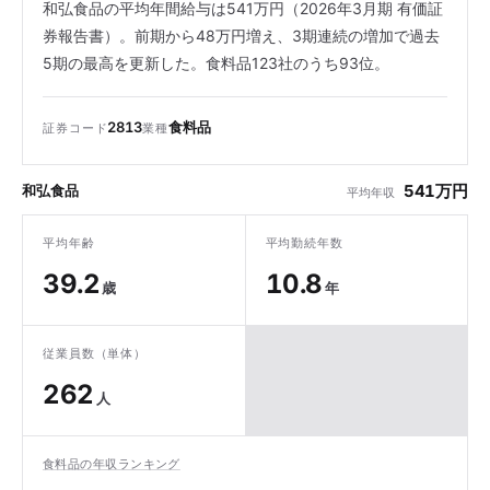
和弘食品の平均年間給与は541万円（2026年3月期 有価証
券報告書）。前期から48万円増え、3期連続の増加で過去
5期の最高を更新した。食料品123社のうち93位。
2813
食料品
証券コード
業種
541万円
和弘食品
平均年収
平均年齢
平均勤続年数
39.2
10.8
歳
年
従業員数（単体）
262
人
食料品の年収ランキング