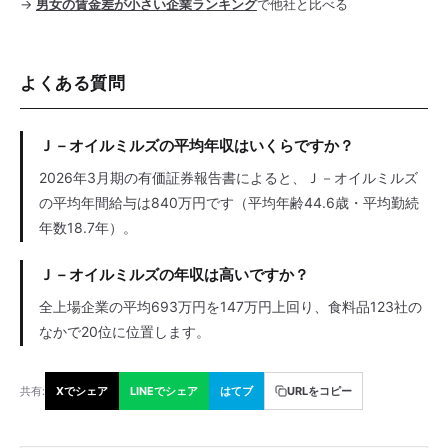
→
男女の賃金差が小さい企業ランキング
で他社と比べる
よくある質問
Ｊ－オイルミルズの平均年収はいくらですか？
2026年3月期の有価証券報告書によると、Ｊ－オイルミルズ
の平均年間給与は840万円です（平均年齢44.6歳・平均勤続
年数18.7年）。
Ｊ－オイルミルズの年収は高いですか？
全上場企業の平均693万円を147万円上回り、食料品123社の
なかで20位に位置します。
共有:
Xでシェア
LINEでシェア
はてブ
URLをコピー