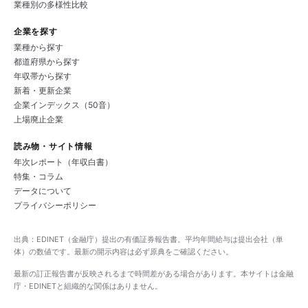
業種別の多様性比較
企業を探す
業種から探す
都道府県から探す
年収帯から探す
新着・更新企業
企業インデックス（50音）
上場廃止企業
読み物・サイト情報
年次レポート（年収白書）
特集・コラム
データについて
プライバシーポリシー
出典：EDINET（金融庁）提出の有価証券報告書。平均年間給与は提出会社（単
体）の数値です。最新の開示内容は必ず原典をご確認ください。
最新の訂正報告書が反映されるまで時間差がある場合があります。本サイトは金融
庁・EDINETと組織的な関係はありません。