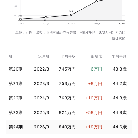
800
763
760
745
753
2022/3
2023/3
2024/3
2025/3
2026/3
単位：万円 出典：各期有価証券報告書 ※業種平均（673万円）との比
較は次節
期
決算期
平均年収
前期比
平均年齢
第20期
2022/3
745万円
−6万円
43.3歳
第21期
2023/3
753万円
+8万円
44.2歳
第22期
2024/3
763万円
+10万円
44.8歳
第23期
2025/3
821万円
+58万円
44.8歳
第24期
2026/3
840万円
+19万円
44.6歳