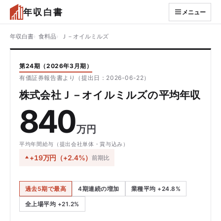
年収白書
メニュー
年収白書
食料品
Ｊ－オイルミルズ
第24期（2026年3月期）
有価証券報告書より（提出日：2026-06-22）
株式会社Ｊ－オイルミルズの平均年収
840
万円
平均年間給与（提出会社単体・賞与込み）
+19万円（+2.4%）
前期比
過去5期で最高
4期連続の増加
業種平均 +24.8%
全上場平均 +21.2%