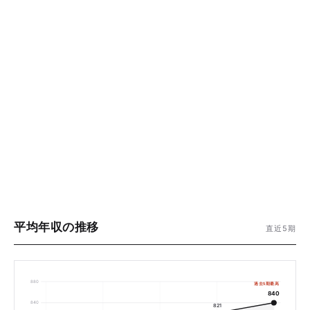
平均年収の推移
直近5期
880
過去5期最高
840
840
821