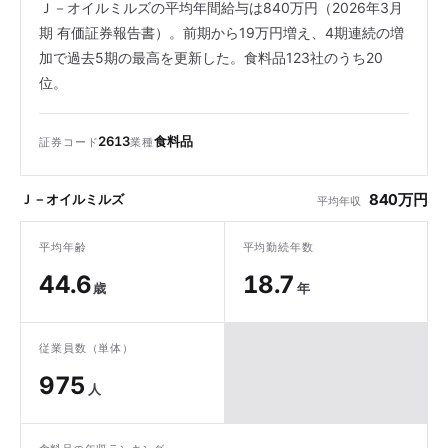
Ｊ－オイルミルズの平均年間給与は840万円（2026年3月
期 有価証券報告書）。前期から19万円増え、4期連続の増
加で過去5期の最高を更新した。食料品123社のうち20
位。
2613
食料品
証券コード
業種
840万円
Ｊ－オイルミルズ
平均年収
平均年齢
平均勤続年数
44.6
18.7
歳
年
従業員数（単体）
975
人