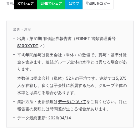
共有:
Xでシェア
LINEでシェア
はてブ
URLをコピー
出典・注記
出典：第51期 有価証券報告書（EDINET 書類管理番号
S100XYDT
）
平均年間給与は提出会社（単体）の数値で、賞与・基準外賃
金を含みます。連結グループ全体の水準とは異なる場合があ
ります。
本数値は提出会社（単体）52人の平均です。連結では5,375
人が在籍し、多くは子会社に所属するため、グループ全体の
水準とは異なる場合があります。
集計方法・更新頻度は
データについて
をご覧ください。訂正
報告書の反映には時間差が生じる場合があります。
データ最終更新:
2026/04/14