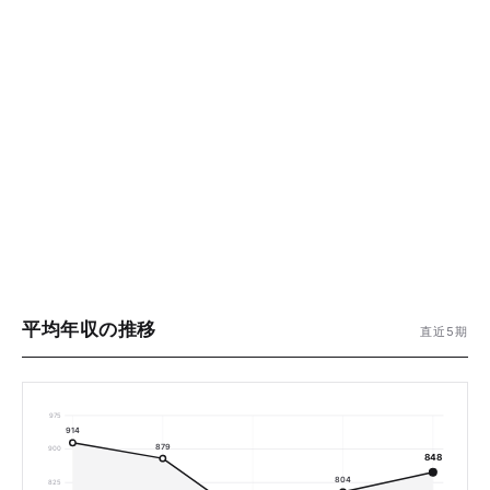
平均年収の推移
直近5期
975
914
879
900
848
804
825