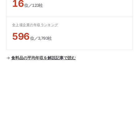
16
位／123社
全上場企業の年収ランキング
596
位／3,793社
→
食料品の平均年収を解説記事で読む