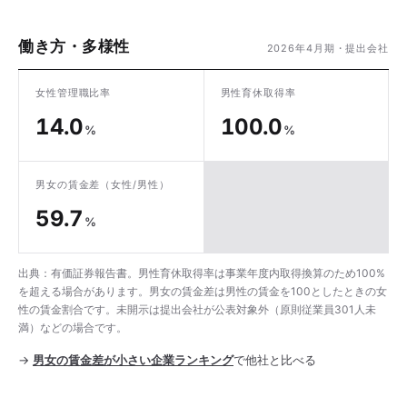
働き方・多様性
2026年4月期・提出会社
女性管理職比率
男性育休取得率
14.0
100.0
%
%
男女の賃金差
（女性/男性）
59.7
%
出典：有価証券報告書。男性育休取得率は事業年度内取得換算のため100%
を超える場合があります。男女の賃金差は男性の賃金を100としたときの女
性の賃金割合です。未開示は提出会社が公表対象外（原則従業員301人未
満）などの場合です。
→
男女の賃金差が小さい企業ランキング
で他社と比べる