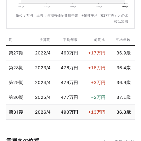
2022/4
2023/4
2024/4
2025/4
2026/4
単位：万円 出典：各期有価証券報告書 ※業種平均（627万円）との比
較は次節
期
決算期
平均年収
前期比
平均年齢
第27期
2022/4
460万円
+17万円
36.9歳
第28期
2023/4
476万円
+16万円
36.4歳
第29期
2024/4
479万円
+3万円
36.9歳
第30期
2025/4
477万円
−2万円
37.1歳
第31期
2026/4
490万円
+13万円
36.8歳
業種内の位置