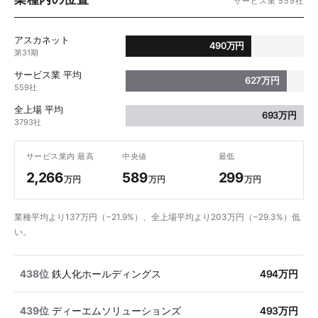
サービス業 559社
アスカネット
490万円
第31期
サービス業 平均
627万円
559社
全上場 平均
693万円
3793社
サービス業内 最高
中央値
最低
2,266
589
299
万円
万円
万円
業種平均より137万円（−21.9%）、全上場平均より203万円（−29.3%）低
い。
438位
鉄人化ホールディングス
494万円
439位
ディーエムソリューションズ
493万円