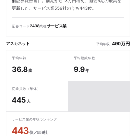
価証券報告書）。前期から13万円増え、過去5期の最高を
更新した。サービス業559社のうち443位。
2438
サービス業
証券コード
業種
490万円
アスカネット
平均年収
平均年齢
平均勤続年数
36.8
9.9
歳
年
従業員数（単体）
445
人
サービス業の年収ランキング
443
位／559社