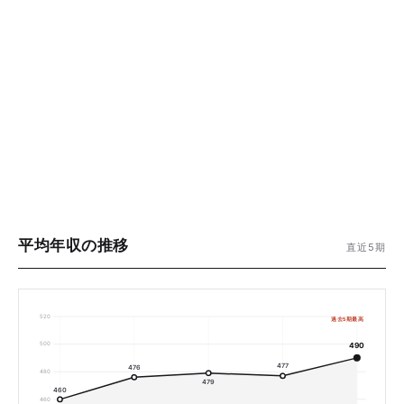
平均年収の推移
直近5期
520
過去5期最高
500
490
477
476
480
479
460
460