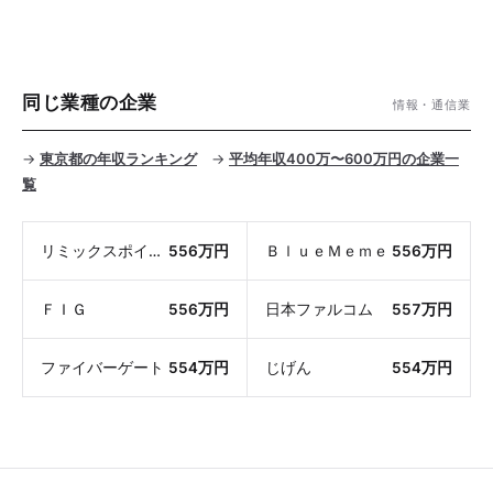
同じ業種の企業
情報・通信業
→
東京都の年収ランキング
→
平均年収400万〜600万円の企業一
覧
リミックスポイント
556万円
ＢｌｕｅＭｅｍｅ
556万円
ＦＩＧ
556万円
日本ファルコム
557万円
ファイバーゲート
554万円
じげん
554万円