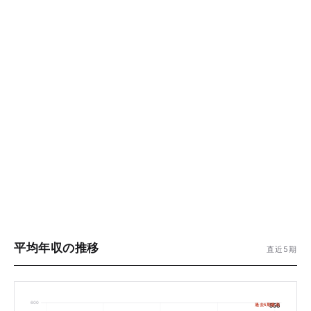
平均年収の推移
直近5期
600
過去5期最高
556