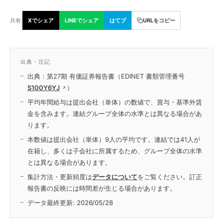
共有:
Xでシェア
LINEでシェア
はてブ
URLをコピー
出典・注記
出典：第27期 有価証券報告書（EDINET 書類管理番号
S100Y6YJ
）
平均年間給与は提出会社（単体）の数値で、賞与・基準外賃
金を含みます。連結グループ全体の水準とは異なる場合があ
ります。
本数値は提出会社（単体）9人の平均です。連結では41人が
在籍し、多くは子会社に所属するため、グループ全体の水準
とは異なる場合があります。
集計方法・更新頻度は
データについて
をご覧ください。訂正
報告書の反映には時間差が生じる場合があります。
データ最終更新:
2026/05/28