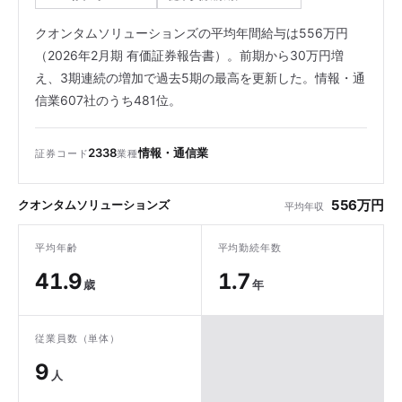
クオンタムソリューションズの平均年間給与は556万円
（2026年2月期 有価証券報告書）。前期から30万円増
え、3期連続の増加で過去5期の最高を更新した。情報・通
信業607社のうち481位。
2338
情報・通信業
証券コード
業種
556万円
クオンタムソリューションズ
平均年収
平均年齢
平均勤続年数
41.9
1.7
歳
年
従業員数（単体）
9
人