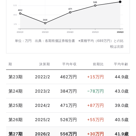
526
525
471
462
450
384
375
2022/2
2023/2
2024/2
2025/2
2026/2
単位：万円 出典：各期有価証券報告書 ※業種平均（689万円）との比
較は次節
期
決算期
平均年収
前期比
平均年齢
第23期
2022/2
462万円
+15万円
44.9歳
第24期
2023/2
384万円
−78万円
43.0歳
第25期
2024/2
471万円
+87万円
39.0歳
第26期
2025/2
526万円
+55万円
40.5歳
第27期
2026/2
556万円
+30万円
41.9歳