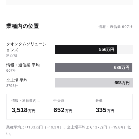
業種内の位置
情報・通信業 607社
クオンタムソリューシ
556万円
ョンズ
第27期
情報・通信業 平均
689万円
607社
全上場 平均
693万円
3793社
情報・通信業内 最高
中央値
最低
3,518
652
335
万円
万円
万円
業種平均より133万円（−19.3%）、全上場平均より137万円（−19.8%）低
い。