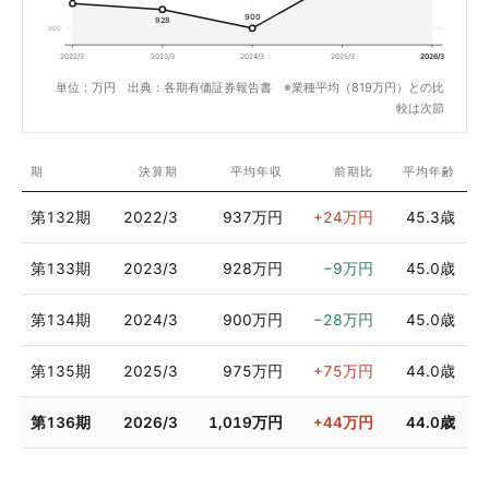
900
928
900
2022/3
2023/3
2024/3
2025/3
2026/3
単位：万円 出典：各期有価証券報告書 ※業種平均（819万円）との比
較は次節
期
決算期
平均年収
前期比
平均年齢
第132期
2022/3
937万円
+24万円
45.3歳
第133期
2023/3
928万円
−9万円
45.0歳
第134期
2024/3
900万円
−28万円
45.0歳
第135期
2025/3
975万円
+75万円
44.0歳
第136期
2026/3
1,019万円
+44万円
44.0歳