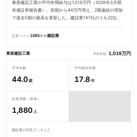
東亜建設工業の平均年間給与は1,019万円（2026年3月期
有価証券報告書）。前期から44万円増え、2期連続の増加
で過去5期の最高を更新した。建設業147社のうち22位。
1885
建設業
証券コード
業種
1,019万円
東亜建設工業
平均年収
平均年齢
平均勤続年数
44.0
17.8
歳
年
従業員数（単体）
1,880
人
建設業の年収ランキング