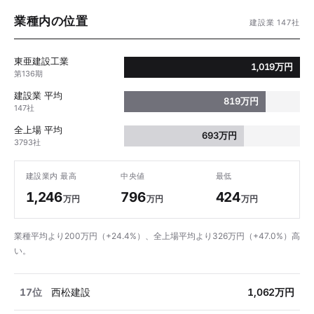
業種内の位置
建設業 147社
東亜建設工業
1,019万円
第136期
建設業 平均
819万円
147社
全上場 平均
693万円
3793社
建設業内 最高
中央値
最低
1,246
796
424
万円
万円
万円
業種平均より200万円（+24.4%）、全上場平均より326万円（+47.0%）高
い。
17位
西松建設
1,062万円