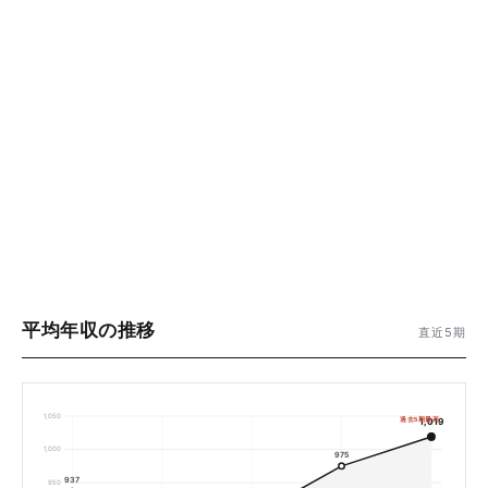
平均年収の推移
直近5期
1,050
過去5期最高
1,019
1,000
975
937
950