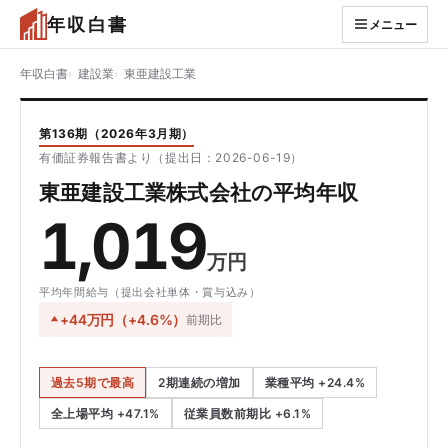
年収白書
メニュー
年収白書
建設業
東亜建設工業
第136期（2026年3月期）
有価証券報告書より（提出日：2026-06-19）
東亜建設工業株式会社の平均年収
1,019
万円
平均年間給与（提出会社単体・賞与込み）
+44万円（+4.6%）
前期比
過去5期で最高
2期連続の増加
業種平均 +24.4%
全上場平均 +47.1%
従業員数前期比 +6.1%