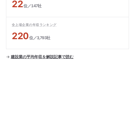
22
位／147社
全上場企業の年収ランキング
220
位／3,793社
→
建設業の平均年収を解説記事で読む