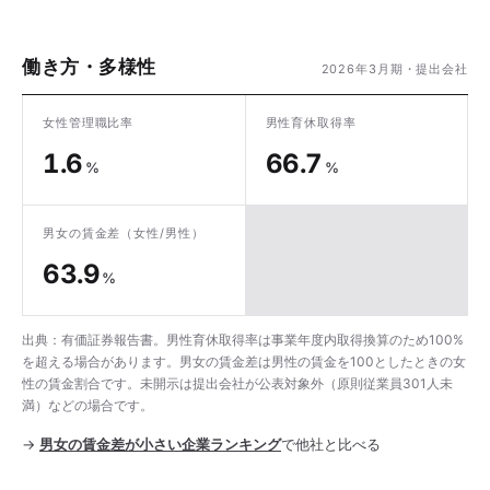
働き方・多様性
2026年3月期・提出会社
女性管理職比率
男性育休取得率
1.6
66.7
%
%
男女の賃金差
（女性/男性）
63.9
%
出典：有価証券報告書。男性育休取得率は事業年度内取得換算のため100%
を超える場合があります。男女の賃金差は男性の賃金を100としたときの女
性の賃金割合です。未開示は提出会社が公表対象外（原則従業員301人未
満）などの場合です。
→
男女の賃金差が小さい企業ランキング
で他社と比べる