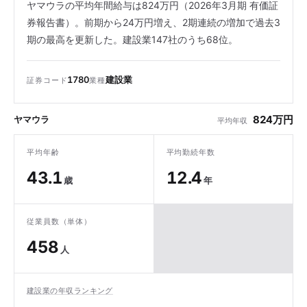
ヤマウラの平均年間給与は824万円（2026年3月期 有価証
券報告書）。前期から24万円増え、2期連続の増加で過去3
期の最高を更新した。建設業147社のうち68位。
1780
建設業
証券コード
業種
824万円
ヤマウラ
平均年収
平均年齢
平均勤続年数
43.1
12.4
歳
年
従業員数（単体）
458
人
建設業の年収ランキング