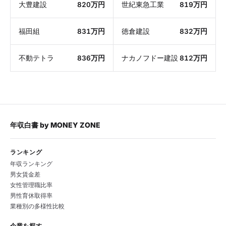
大豊建設
820万円
世紀東急工業
819万円
福田組
831万円
徳倉建設
832万円
不動テトラ
836万円
ナカノフドー建設
812万円
年収白書
by
MONEY ZONE
ランキング
年収ランキング
男女賃金差
女性管理職比率
男性育休取得率
業種別の多様性比較
企業を探す