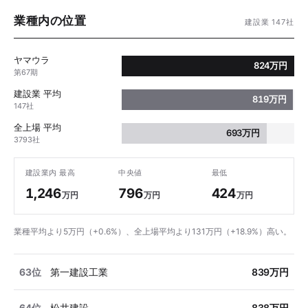
業種内の位置
建設業 147社
ヤマウラ
824万円
第67期
建設業 平均
819万円
147社
全上場 平均
693万円
3793社
建設業内 最高
中央値
最低
1,246
796
424
万円
万円
万円
業種平均より5万円（+0.6%）、全上場平均より131万円（+18.9%）高い。
63位
第一建設工業
839万円
64位
松井建設
838万円