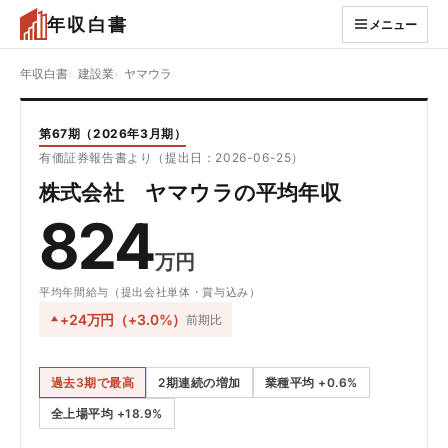
年収白書
メニュー
年収白書
建設業
ヤマウラ
第67期（2026年3月期）
有価証券報告書より（提出日：2026-06-25）
株式会社 ヤマウラの平均年収
824
万円
平均年間給与（提出会社単体・賞与込み）
+24万円（+3.0%）
前期比
過去3期で最高
2期連続の増加
業種平均 +0.6%
全上場平均 +18.9%