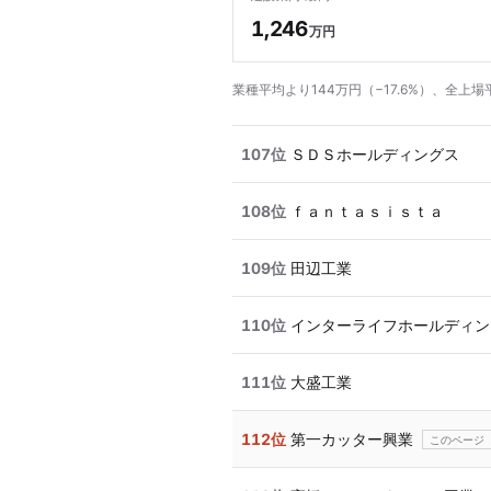
1,246
万円
業種平均より144万円（−17.6%）、全上場
107位
ＳＤＳホールディングス
108位
ｆａｎｔａｓｉｓｔａ
109位
田辺工業
110位
インターライフホールディン
111位
大盛工業
112位
第一カッター興業