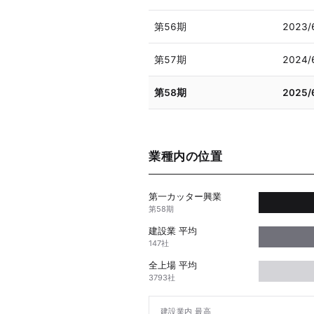
第56期
2023/
第57期
2024/
第58期
2025/
業種内の位置
第一カッター興業
第58期
建設業 平均
147社
全上場 平均
3793社
建設業内 最高