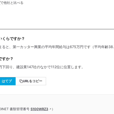
グ
で他社と比べる
いくらですか？
よると、第一カッター興業の平均年間給与は675万円です（平均年齢38.
ですか？
円下回り、建設業147社のなかで112位に位置します。
はてブ
URLをコピー
INET 書類管理番号
S100WRZ3
）