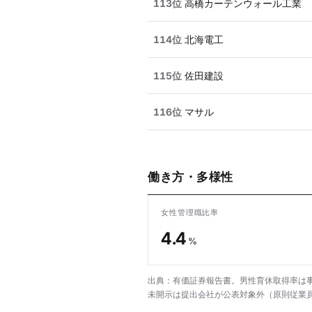
113位
高橋カーテンウォール工業
114位
北海電工
115位
佐田建設
116位
マサル
働き方・多様性
女性管理職比率
4.4
%
出典：有価証券報告書。男性育休取得率は事
未開示は提出会社が公表対象外（原則従業員