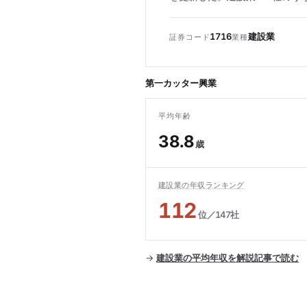
1716
建設業
証券コード
業種
第一カッター興業
平均年齢
38.8
歳
建設業の年収ランキング
112
位／147社
→
建設業の平均年収を解説記事で読む