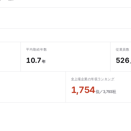
平均勤続年数
従業員数
10.7
526
年
全上場企業の年収ランキング
1,754
位／3,793社