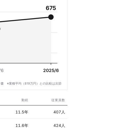
675
0
/6
2025/6
書 ※業種平均（819万円）との比較は次節
勤続
従業員数
11.5年
407人
11.6年
424人