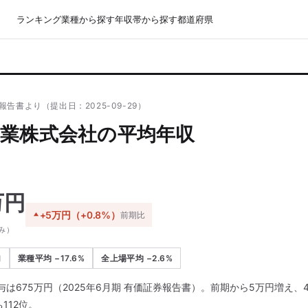
ランキング
業種から探す
年収帯から探す
都道府県
報告書より（提出日：2025-09-29）
業株式会社の平均年収
万円
+5万円（+0.8%）
前期比
み）
加
業種平均 −17.6%
全上場平均 −2.6%
は675万円（2025年6月期 有価証券報告書）。前期から5万円増え、
112位。