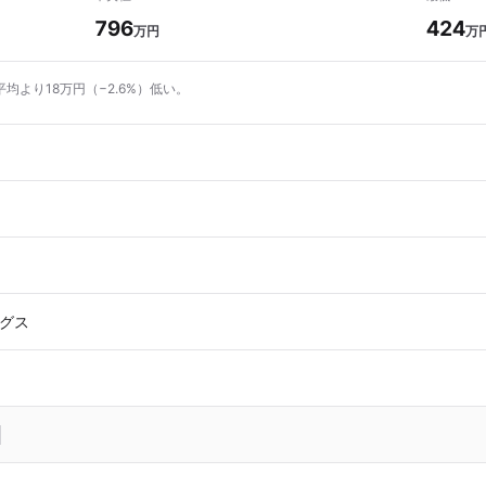
796
424
万円
万
平均より18万円（−2.6%）低い。
グス