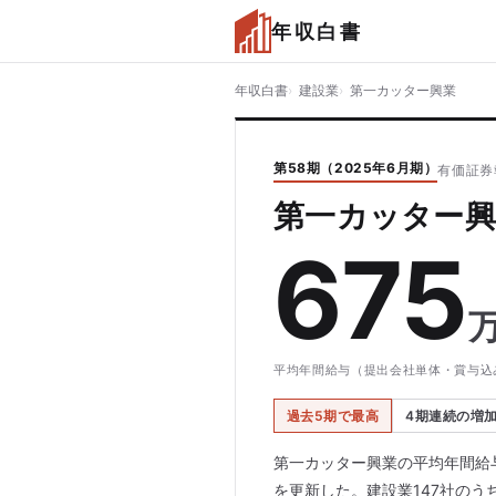
年収白書
年収白書
建設業
第一カッター興業
第58期（2025年6月期）
有価証券
第一カッター興
675
平均年間給与（提出会社単体・賞与込
過去5期で最高
4期連続の増
第一カッター興業の平均年間給与
を更新した。建設業147社のうち