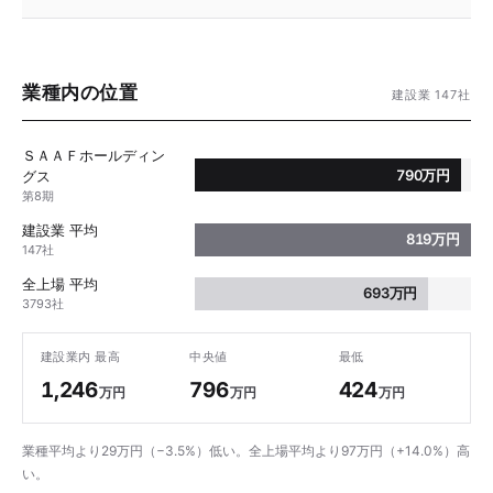
業種内の位置
建設業 147社
ＳＡＡＦホールディン
790万円
グス
第8期
建設業 平均
819万円
147社
全上場 平均
693万円
3793社
建設業内 最高
中央値
最低
1,246
796
424
万円
万円
万円
業種平均より29万円（−3.5%）低い。全上場平均より97万円（+14.0%）高
い。