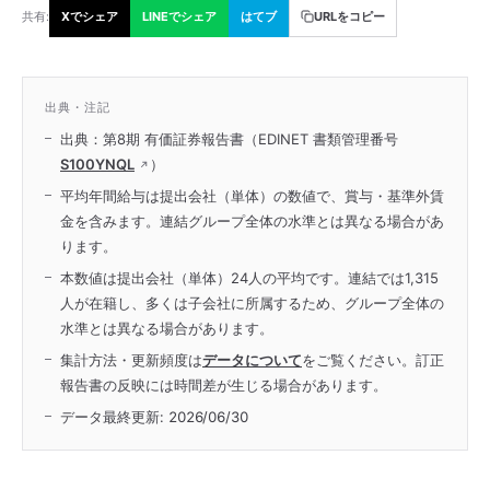
共有:
Xでシェア
LINEでシェア
はてブ
URLをコピー
出典・注記
出典：第8期 有価証券報告書（EDINET 書類管理番号
S100YNQL
）
平均年間給与は提出会社（単体）の数値で、賞与・基準外賃
金を含みます。連結グループ全体の水準とは異なる場合があ
ります。
本数値は提出会社（単体）24人の平均です。連結では1,315
人が在籍し、多くは子会社に所属するため、グループ全体の
水準とは異なる場合があります。
集計方法・更新頻度は
データについて
をご覧ください。訂正
報告書の反映には時間差が生じる場合があります。
データ最終更新:
2026/06/30