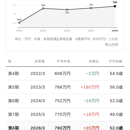
790
770
766
800
752
700
606
600
2022/3
2023/3
2024/3
2025/3
2026/3
単位：万円 出典：各期有価証券報告書 ※業種平均（819万円）との比
較は次節
期
決算期
平均年収
前期比
平均年齢
第4期
2022/3
606万円
−2万円
54.0歳
第5期
2023/3
766万円
+160万円
56.0歳
第6期
2024/3
752万円
−14万円
52.0歳
第7期
2025/3
770万円
+18万円
49.0歳
第8期
2026/3
790万円
+20万円
52.0歳