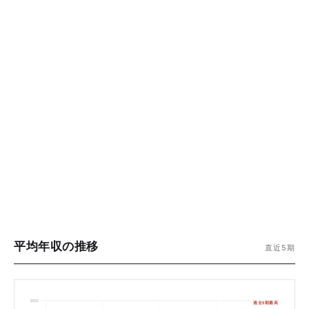
平均年収の推移
直近5期
900
過去5期最高