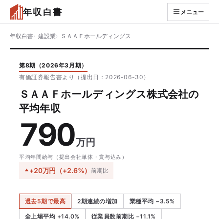
年収白書
メニュー
年収白書
建設業
ＳＡＡＦホールディングス
第8期（2026年3月期）
有価証券報告書より（提出日：2026-06-30）
ＳＡＡＦホールディングス株式会社の
平均年収
790
万円
平均年間給与（提出会社単体・賞与込み）
+20万円（+2.6%）
前期比
過去5期で最高
2期連続の増加
業種平均 −3.5%
全上場平均 +14.0%
従業員数前期比 −11.1%