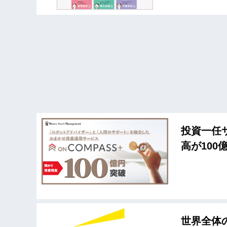
投資一任サ
高が100
世界全体の