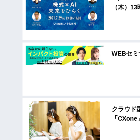
（木）1
WEBセ
クラウド
「CXon