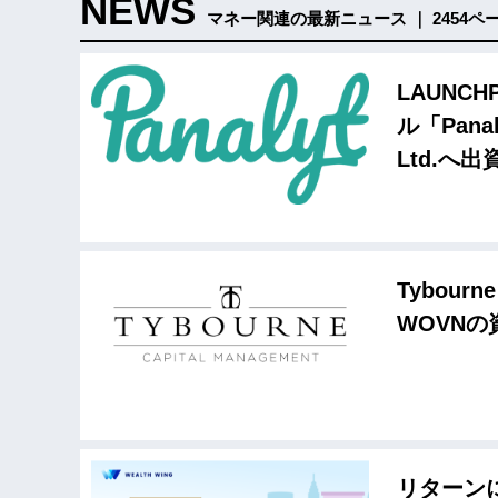
NEWS
マネー関連の最新ニュース ｜ 2454ペ
LAUNC
ル「Pana
Ltd.へ出
Tybou
WOVN
リターンに