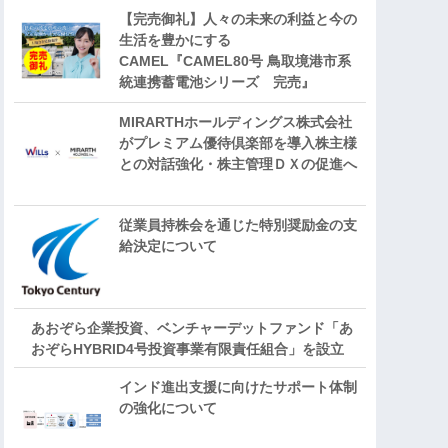
【完売御礼】人々の未来の利益と今の
生活を豊かにする
CAMEL『CAMEL80号 鳥取境港市系
統連携蓄電池シリーズ 完売』
MIRARTHホールディングス株式会社
がプレミアム優待倶楽部を導入株主様
との対話強化・株主管理ＤＸの促進へ
従業員持株会を通じた特別奨励金の支
給決定について
あおぞら企業投資、ベンチャーデットファンド「あ
おぞらHYBRID4号投資事業有限責任組合」を設立
インド進出支援に向けたサポート体制
の強化について