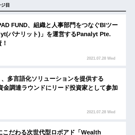
ージ目
HPAD FUND、組織と人事部門をつなぐBIツー
lyt(パナリット)」を運営するPanalyt Pte.
資！
2021.07.28 Wed
rne 、多言語化ソリューションを提供する
の資金調達ラウンドにリード投資家として参加
2021.07.28 Wed
こだわる次世代型ロボアド「Wealth