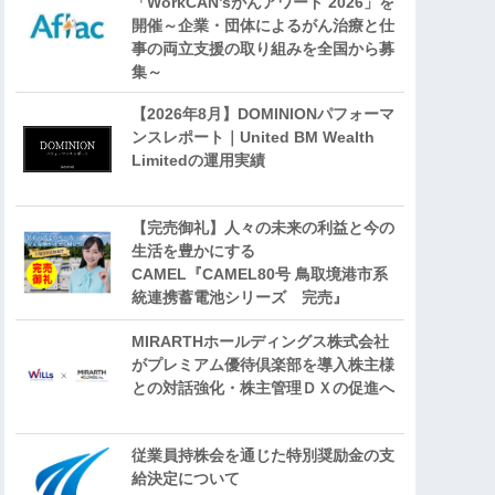
「WorkCAN’sがんアワード 2026」を
開催～企業・団体によるがん治療と仕
事の両立支援の取り組みを全国から募
集～
【2026年8月】DOMINIONパフォーマ
ンスレポート｜United BM Wealth
Limitedの運用実績
【完売御礼】人々の未来の利益と今の
生活を豊かにする
CAMEL『CAMEL80号 鳥取境港市系
統連携蓄電池シリーズ 完売』
MIRARTHホールディングス株式会社
がプレミアム優待倶楽部を導入株主様
との対話強化・株主管理ＤＸの促進へ
従業員持株会を通じた特別奨励金の支
給決定について