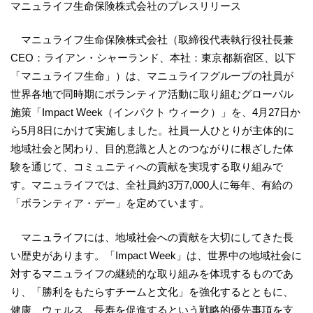
マニュライフ生命保険株式会社のプレスリリース
マニュライフ生命保険株式会社（取締役代表執行役社長兼
CEO：ライアン・シャーランド、本社：東京都新宿区、以下
「マニュライフ生命」）は、マニュライフグループの社員が
世界各地で同時期にボランティア活動に取り組むグローバル
施策「Impact Week（インパクト ウィーク）」を、4月27日か
ら5月8日にかけて実施しました。社員一人ひとりが主体的に
地域社会と関わり、目的意識と人とのつながりに根ざした体
験を通じて、コミュニティへの貢献を実現する取り組みで
す。マニュライフでは、全社員約3万7,000人に毎年、有給の
「ボランティア・デー」を定めています。
マニュライフには、地域社会への貢献を大切にしてきた長
い歴史があります。「Impact Week」は、世界中の地域社会に
対するマニュライフの継続的な取り組みを体現するものであ
り、「勝利をもたらすチームと文化」を強化するとともに、
健康、ウェルス、長寿を促進するという戦略的優先事項を支