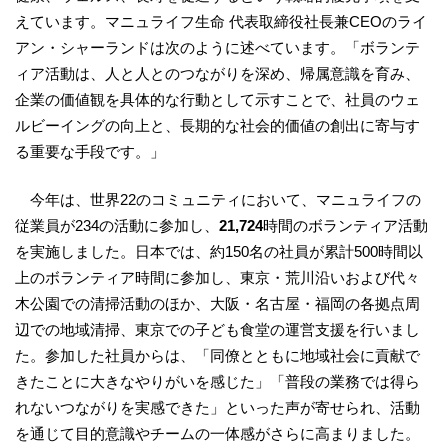
えています。マニュライフ生命 代表取締役社長兼CEOのライ
アン・シャーランドは次のように述べています。「ボランテ
ィア活動は、人と人とのつながりを深め、帰属意識を育み、
企業の価値観を具体的な行動として示すことで、社員のウェ
ルビーイングの向上と、長期的な社会的価値の創出に寄与す
る重要な手段です。」
今年は、世界22のコミュニティにおいて、マニュライフの
従業員が234の活動に参加し、
21,724
時間のボランティア活動
を実施しました。日本では、約150名の社員が累計500時間以
上のボランティア時間に参加し、東京・荒川沿いおよび代々
木公園での清掃活動のほか、大阪・名古屋・福岡の各拠点周
辺での地域清掃、東京での子ども食堂の運営支援を行いまし
た。参加した社員からは、「同僚とともに地域社会に貢献で
きたことに大きなやりがいを感じた」「普段の業務では得ら
れないつながりを実感できた」といった声が寄せられ、活動
を通じて目的意識やチームの一体感がさらに高まりました。