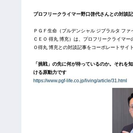
プロフリークライマー野口啓代さんとの対談記
ＰＧＦ生命（プルデンシャル ジブラルタ ファ
ＣＥＯ 得丸 博充）は、プロフリークライマー
Ｏ得丸 博充との対談記事をコーポレートサイ
「挑戦」の先に何が待っているのか。それを知
ける原動力です
https://www.pgf-life.co.jp/living/article/31.html
（