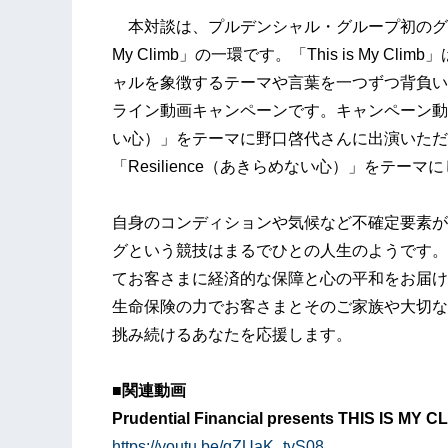
本対談は、プルデンシャル・グループ初のグロー
My Climb」の一環です。「This is My 
ャルを象徴するテーマや言葉を一つずつ背負い
ライン動画キャンペーンです。キャンペーン動画で
い心）」をテーマに野口啓代さんに出演いただ
「Resilience（あきらめない心）」をテー
自身のコンディションや気候など不確定要素が
グという競技はまるでひとの人生のようです。
てお客さまに経済的な保障と心の平和をお届け
生命保険の力でお客さまとそのご家族や大切な
挑み続けるあなたを応援します。
■
関連動画
Prudential Financial presents THIS IS MY C
https://youtu.be/qZUaK_tyS08