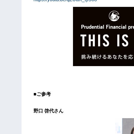
■
ご参考
野口
啓代
さん