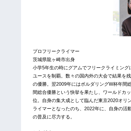
プロフリ
ークライマー
茨城県龍ヶ崎市出身
小学5年生
の時にグアムでフリークライミング
ユースを制覇。数々の国内外の大会で結果を残し
の優勝。翌2009年にはボルダリングW杯年間
間総合優勝という快挙を果たし、ワールドカップ
位。自身の集大成として臨んだ東京2020オ
ライマーとなったのち、2022年に、自身の活動基盤
の普及に尽力する。