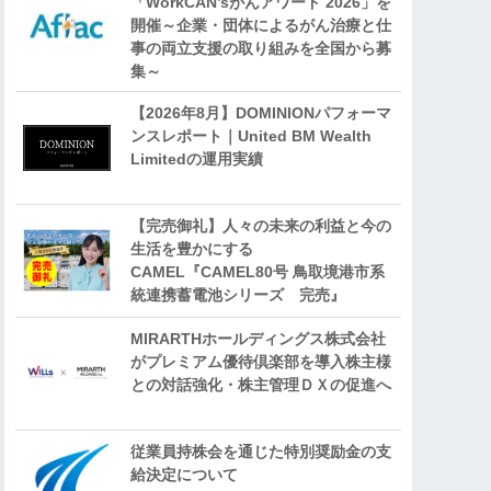
「WorkCAN’sがんアワード 2026」を
開催～企業・団体によるがん治療と仕
事の両立支援の取り組みを全国から募
集～
【2026年8月】DOMINIONパフォーマ
ンスレポート｜United BM Wealth
Limitedの運用実績
【完売御礼】人々の未来の利益と今の
生活を豊かにする
CAMEL『CAMEL80号 鳥取境港市系
統連携蓄電池シリーズ 完売』
MIRARTHホールディングス株式会社
がプレミアム優待倶楽部を導入株主様
との対話強化・株主管理ＤＸの促進へ
従業員持株会を通じた特別奨励金の支
給決定について