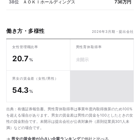
38位
ＡＯＫＩホールディングス
736万円
働き方・多様性
2026年3月期・提出会社
女性管理職比率
男性育休取得率
20.7
未開示
%
男女の賃金差
（女性/男性）
54.3
%
出典：有価証券報告書。男性育休取得率は事業年度内取得換算のため100%
を超える場合があります。男女の賃金差は男性の賃金を100としたときの女
性の賃金割合です。未開示は提出会社が公表対象外（原則従業員301人未
満）などの場合です。
→
男女の賃金差が小さい企業ランキング
で他社と比べる