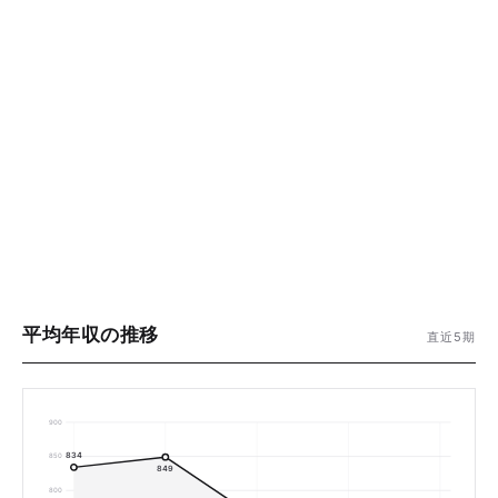
平均年収の推移
直近5期
900
834
850
849
800