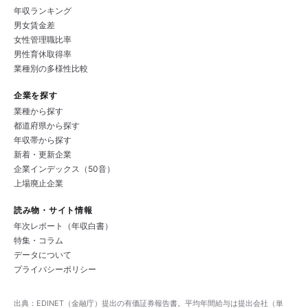
年収ランキング
男女賃金差
女性管理職比率
男性育休取得率
業種別の多様性比較
企業を探す
業種から探す
都道府県から探す
年収帯から探す
新着・更新企業
企業インデックス（50音）
上場廃止企業
読み物・サイト情報
年次レポート（年収白書）
特集・コラム
データについて
プライバシーポリシー
出典：EDINET（金融庁）提出の有価証券報告書。平均年間給与は提出会社（単