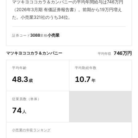
マツキヨココカラ＆カンパニーの平均年間給与は746万円
（2026年3月期 有価証券報告書）。前期から19万円増え
た。小売業321社のうち34位。
3088
小売業
証券コード
業種
746万円
マツキヨココカラ＆カンパニー
平均年収
平均年齢
平均勤続年数
48.3
10.7
歳
年
従業員数（単体）
74
人
小売業の年収ランキング