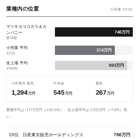
業種内の位置
小売業 321社
マツキヨココカラ＆カ
746万円
ンパニー
第19期
小売業 平均
574万円
321社
全上場 平均
693万円
3793社
小売業内 最高
中央値
最低
1,294
545
267
万円
万円
万円
業種平均より172万円（+30.0%）、全上場平均より53万円（+7.6%）高
い。
29位
日産東京販売ホールディングス
766万円