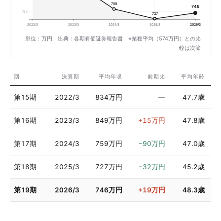
759
746
750
727
2022/3
2023/3
2024/3
2025/3
2026/3
単位：万円 出典：各期有価証券報告書 ※業種平均（574万円）との比
較は次節
期
決算期
平均年収
前期比
平均年齢
第15期
2022/3
834万円
—
47.7歳
第16期
2023/3
849万円
+15万円
47.8歳
第17期
2024/3
759万円
−90万円
47.0歳
第18期
2025/3
727万円
−32万円
45.2歳
第19期
2026/3
746万円
+19万円
48.3歳