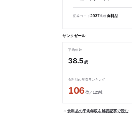
2937
食料品
証券コード
業種
サンクゼール
平均年齢
38.5
歳
食料品の年収ランキング
106
位／123社
→
食料品の平均年収を解説記事で読む