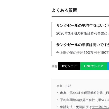
よくある質問
サンクゼールの平均年収はいく
2026年3月期の有価証券報告書に
サンクゼールの年収は高いです
全上場企業の平均693万円を190
Xでシェア
LINEでシェア
共有:
出典・注記
出典：第44期 有価証券報告書（ED
平均年間給与は提出会社（単体）
集計方法・更新頻度は
データにつ