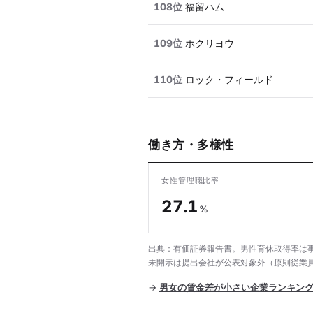
108位
福留ハム
109位
ホクリヨウ
110位
ロック・フィールド
働き方・多様性
女性管理職比率
27.1
%
出典：有価証券報告書。男性育休取得率は事
未開示は提出会社が公表対象外（原則従業員
→
男女の賃金差が小さい企業ランキン