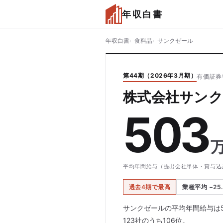
年収白書
年収白書
食料品
サンクゼール
第44期（2026年3月期）
有価証券
株式会社サンク
503
平均年間給与（提出会社単体・賞与込
過去4期で最高
業種平均 −25
サンクゼールの平均年間給与は5
123社のうち106位。