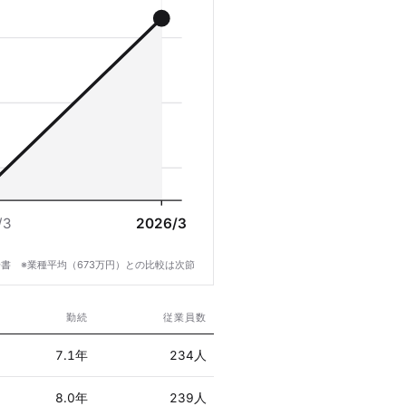
7
/3
2026/3
書 ※業種平均（673万円）との比較は次節
勤続
従業員数
7.1年
234人
8.0年
239人