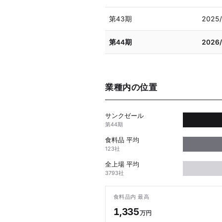
第43期
2025
第44期
2026
業種内の位置
サンクゼール
第44期
食料品 平均
123社
全上場 平均
3793社
食料品内 最高
1,335
万円