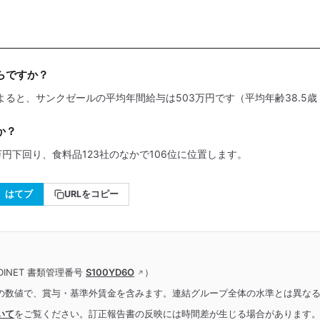
らですか？
よると、サンクゼールの平均年間給与は503万円です（平均年齢38.5歳
か？
万円下回り、食料品123社のなかで106位に位置します。
はてブ
URLをコピー
INET 書類管理番号
S100YD6O
）
の数値で、賞与・基準外賃金を含みます。連結グループ全体の水準とは異な
いて
をご覧ください。訂正報告書の反映には時間差が生じる場合があります