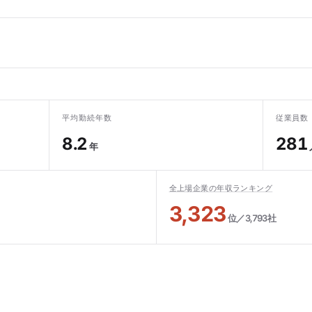
平均勤続年数
従業員数
8.2
281
年
全上場企業の年収ランキング
3,323
位／3,793社