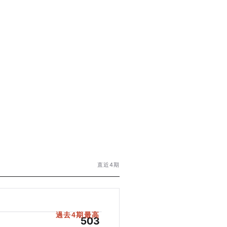
直近4期
過去4期最高
503