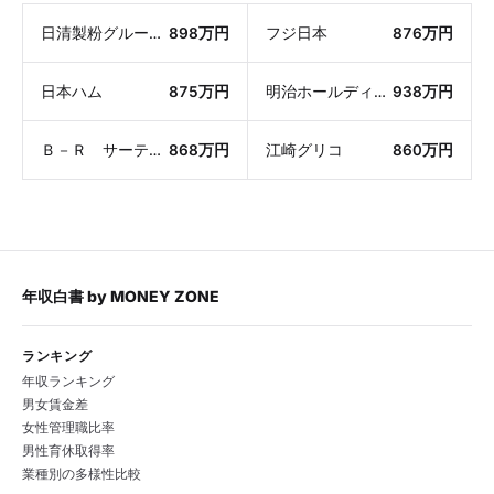
日清製粉グループ本社
898万円
フジ日本
876万円
日本ハム
875万円
明治ホールディングス
938万円
Ｂ－Ｒ サーティワン アイスクリーム
868万円
江崎グリコ
860万円
年収白書
by
MONEY ZONE
ランキング
年収ランキング
男女賃金差
女性管理職比率
男性育休取得率
業種別の多様性比較