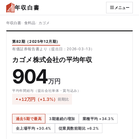
年収白書
メニュー
年収白書
食料品
カゴメ
第82期（2025年12月期）
有価証券報告書より（提出日：2026-03-13）
カゴメ株式会社の平均年収
904
万円
平均年間給与（提出会社単体・賞与込み）
+12万円（+1.3%）
前期比
過去5期で最高
3期連続の増加
業種平均 +34.3%
全上場平均 +30.4%
従業員数前期比 +6.2%