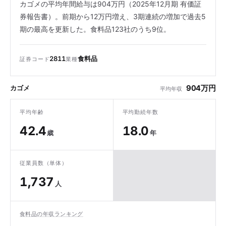
カゴメの平均年間給与は904万円（2025年12月期 有価証
券報告書）。前期から12万円増え、3期連続の増加で過去5
期の最高を更新した。食料品123社のうち9位。
2811
食料品
証券コード
業種
904万円
カゴメ
平均年収
平均年齢
平均勤続年数
42.4
18.0
歳
年
従業員数（単体）
1,737
人
食料品の年収ランキング