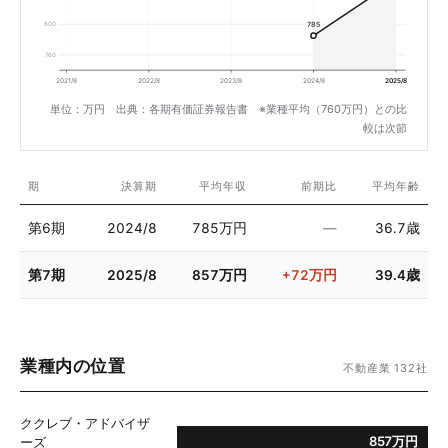
800
785
760
2021/8
2022/8
2023/8
2024/8
2025/8
単位：万円 出典：各期有価証券報告書 ※業種平均（760万円）との比
較は次節
期
決算期
平均年収
前期比
平均年齢
第6期
2024/8
785万円
—
36.7歳
第7期
2025/8
857万円
+72万円
39.4歳
業種内の位置
不動産業 132社
ククレブ・アドバイザ
857万円
ーズ