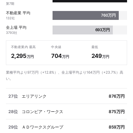
第7期
不動産業 平均
760万円
132社
全上場 平均
693万円
3793社
不動産業内 最高
中央値
最低
2,295
704
249
万円
万円
万円
業種平均より97万円（+12.8%）、全上場平均より164万円（+23.7%）高
い。
27位
エリアリンク
876万円
28位
コロンビア・ワークス
875万円
29位
ＡＤワークスグループ
859万円