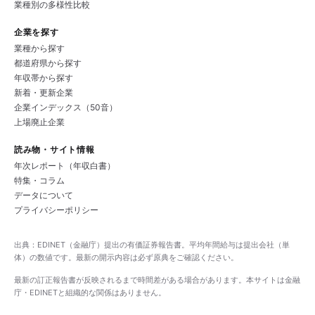
業種別の多様性比較
企業を探す
業種から探す
都道府県から探す
年収帯から探す
新着・更新企業
企業インデックス（50音）
上場廃止企業
読み物・サイト情報
年次レポート（年収白書）
特集・コラム
データについて
プライバシーポリシー
出典：EDINET（金融庁）提出の有価証券報告書。平均年間給与は提出会社（単
体）の数値です。最新の開示内容は必ず原典をご確認ください。
最新の訂正報告書が反映されるまで時間差がある場合があります。本サイトは金融
庁・EDINETと組織的な関係はありません。