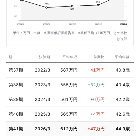
565
555
560
561
520
2022/3
2023/3
2024/3
2025/3
2026/3
単位：万円 出典：各期有価証券報告書 ※業種平均（715万円）との比較
は次節
期
決算期
平均年収
前期比
平均年齢
第37期
2022/3
587万円
+41万円
40.8歳
第38期
2023/3
555万円
−32万円
40.4歳
第39期
2024/3
561万円
+6万円
42.2歳
第40期
2025/3
565万円
+4万円
42.6歳
第41期
2026/3
612万円
+47万円
44.9歳