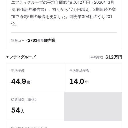
エフティグループの平均年間給与は612万円（2026年3月
期 有価証券報告書）。前期から47万円増え、3期連続の増
加で過去5期の最高を更新した。卸売業304社のうち201
位。
2763
卸売業
証券コード
業種
612万円
エフティグループ
平均年収
平均年齢
平均勤続年数
44.9
14.0
歳
年
従業員数（単体）
54
人