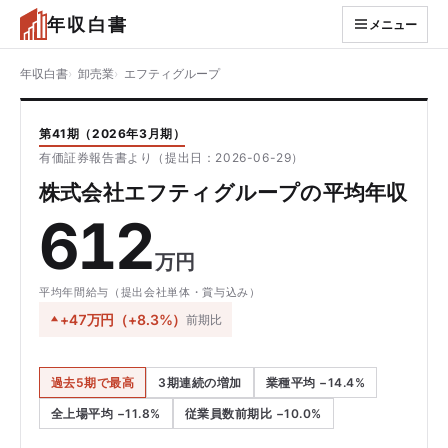
年収白書
メニュー
年収白書
卸売業
エフティグループ
第41期（2026年3月期）
有価証券報告書より（提出日：2026-06-29）
株式会社エフティグループの平均年収
612
万円
平均年間給与（提出会社単体・賞与込み）
+47万円（+8.3%）
前期比
過去5期で最高
3期連続の増加
業種平均 −14.4%
全上場平均 −11.8%
従業員数前期比 −10.0%