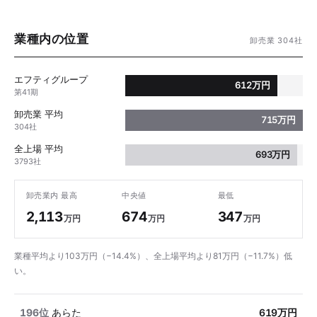
業種内の位置
卸売業 304社
エフティグループ
612万円
第41期
卸売業 平均
715万円
304社
全上場 平均
693万円
3793社
卸売業内 最高
中央値
最低
2,113
674
347
万円
万円
万円
業種平均より103万円（−14.4%）、全上場平均より81万円（−11.7%）低
い。
196位
あらた
619万円