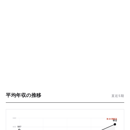
平均年収の推移
直近5期
640
過去5期最高
612
587
600