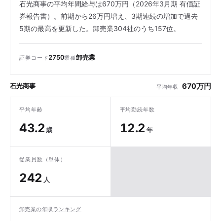
石光商事の平均年間給与は670万円（2026年3月期 有価証
券報告書）。前期から26万円増え、3期連続の増加で過去
5期の最高を更新した。卸売業304社のうち157位。
2750
卸売業
証券コード
業種
670万円
石光商事
平均年収
平均年齢
平均勤続年数
43.2
12.2
歳
年
従業員数（単体）
242
人
卸売業の年収ランキング