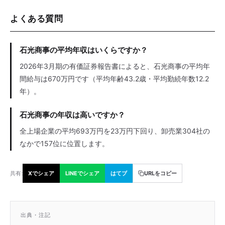
よくある質問
石光商事の平均年収はいくらですか？
2026年3月期の有価証券報告書によると、石光商事の平均年
間給与は670万円です（平均年齢43.2歳・平均勤続年数12.2
年）。
石光商事の年収は高いですか？
全上場企業の平均693万円を23万円下回り、卸売業304社の
なかで157位に位置します。
共有:
Xでシェア
LINEでシェア
はてブ
URLをコピー
出典・注記