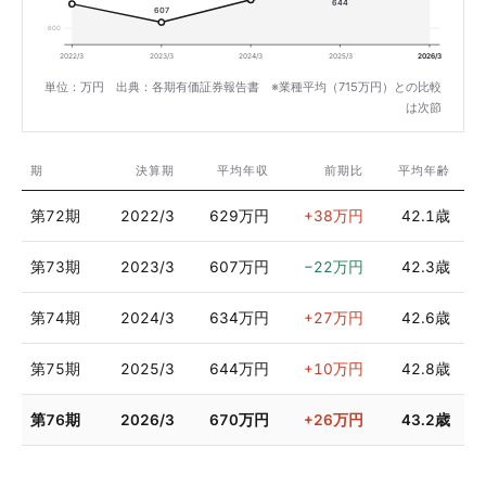
644
607
600
2022/3
2023/3
2024/3
2025/3
2026/3
単位：万円 出典：各期有価証券報告書 ※業種平均（715万円）との比較
は次節
期
決算期
平均年収
前期比
平均年齢
第72期
2022/3
629万円
+38万円
42.1歳
第73期
2023/3
607万円
−22万円
42.3歳
第74期
2024/3
634万円
+27万円
42.6歳
第75期
2025/3
644万円
+10万円
42.8歳
第76期
2026/3
670万円
+26万円
43.2歳