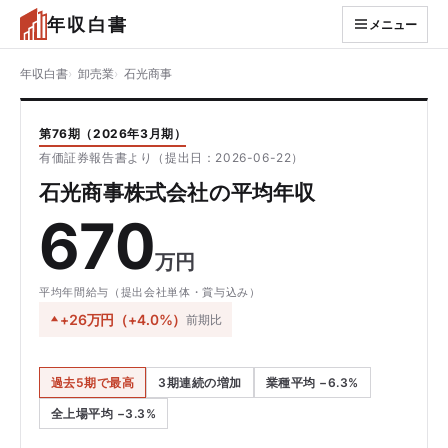
年収白書
メニュー
年収白書
卸売業
石光商事
第76期（2026年3月期）
有価証券報告書より（提出日：2026-06-22）
石光商事株式会社の平均年収
670
万円
平均年間給与（提出会社単体・賞与込み）
+26万円（+4.0%）
前期比
過去5期で最高
3期連続の増加
業種平均 −6.3%
全上場平均 −3.3%