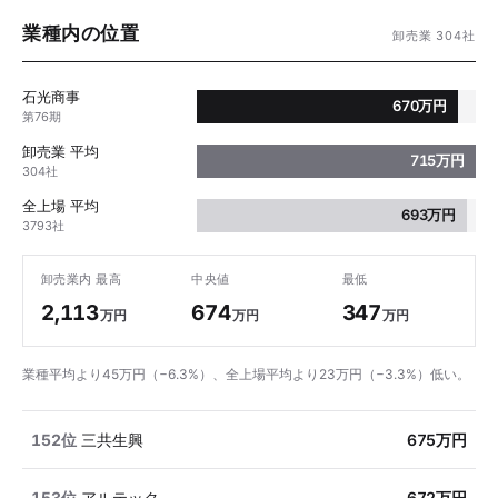
業種内の位置
卸売業 304社
石光商事
670万円
第76期
卸売業 平均
715万円
304社
全上場 平均
693万円
3793社
卸売業内 最高
中央値
最低
2,113
674
347
万円
万円
万円
業種平均より45万円（−6.3%）、全上場平均より23万円（−3.3%）低い。
152位
三共生興
675万円
153位
アルテック
672万円