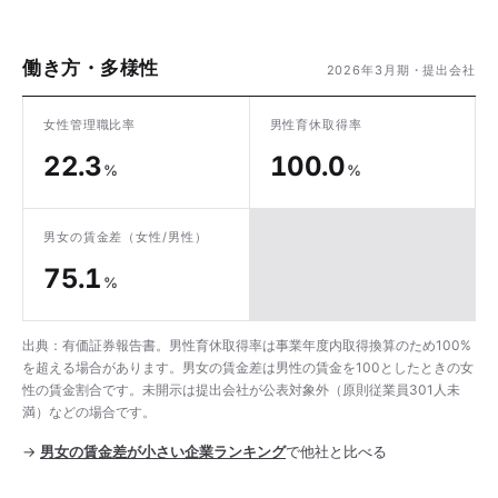
働き方・多様性
2026年3月期・提出会社
女性管理職比率
男性育休取得率
22.3
100.0
%
%
男女の賃金差
（女性/男性）
75.1
%
出典：有価証券報告書。男性育休取得率は事業年度内取得換算のため100%
を超える場合があります。男女の賃金差は男性の賃金を100としたときの女
性の賃金割合です。未開示は提出会社が公表対象外（原則従業員301人未
満）などの場合です。
→
男女の賃金差が小さい企業ランキング
で他社と比べる