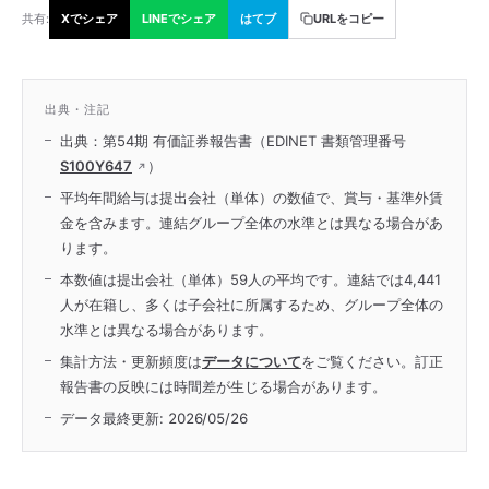
共有:
Xでシェア
LINEでシェア
はてブ
URLをコピー
出典・注記
出典：第54期 有価証券報告書（EDINET 書類管理番号
S100Y647
）
平均年間給与は提出会社（単体）の数値で、賞与・基準外賃
金を含みます。連結グループ全体の水準とは異なる場合があ
ります。
本数値は提出会社（単体）59人の平均です。連結では4,441
人が在籍し、多くは子会社に所属するため、グループ全体の
水準とは異なる場合があります。
集計方法・更新頻度は
データについて
をご覧ください。訂正
報告書の反映には時間差が生じる場合があります。
データ最終更新:
2026/05/26