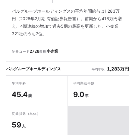
パルグループホールディングスの平均年間給与は1,283万
円（2026年2月期 有価証券報告書）。前期から416万円増
え、4期連続の増加で過去5期の最高を更新した。小売業
321社のうち2位。
2726
小売業
証券コード
業種
1,283万円
パルグループホールディングス
平均年収
平均年齢
平均勤続年数
45.4
9.0
歳
年
従業員数（単体）
59
人