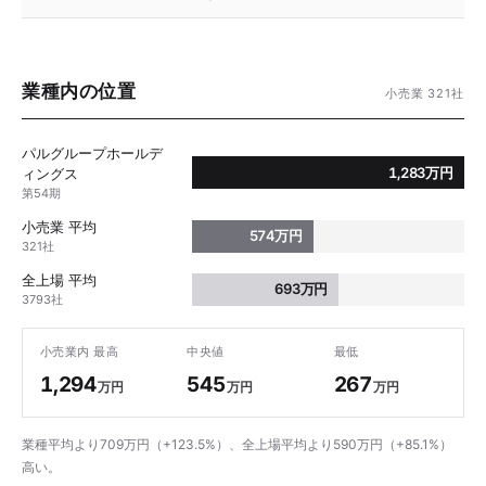
業種内の位置
小売業 321社
パルグループホールデ
1,283万円
ィングス
第54期
小売業 平均
574万円
321社
全上場 平均
693万円
3793社
小売業内 最高
中央値
最低
1,294
545
267
万円
万円
万円
業種平均より709万円（+123.5%）、全上場平均より590万円（+85.1%）
高い。