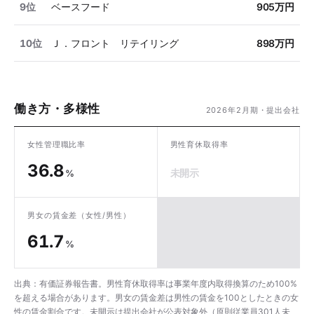
9位
ベースフード
905万円
10位
Ｊ．フロント リテイリング
898万円
働き方・多様性
2026年2月期・提出会社
女性管理職比率
男性育休取得率
36.8
未開示
%
男女の賃金差
（女性/男性）
61.7
%
出典：有価証券報告書。男性育休取得率は事業年度内取得換算のため100%
を超える場合があります。男女の賃金差は男性の賃金を100としたときの女
性の賃金割合です。未開示は提出会社が公表対象外（原則従業員301人未