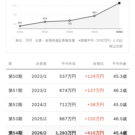
1,200
867
900
674
537
712
600
2022/2
2023/2
2024/2
2025/2
2026/2
単位：万円 出典：各期有価証券報告書 ※業種平均（574万円）との比
較は次節
期
決算期
平均年収
前期比
平均年齢
第50期
2022/2
537万円
+124万円
45.3歳
第51期
2023/2
674万円
+137万円
46.2歳
第52期
2024/2
712万円
+38万円
45.0歳
第53期
2025/2
867万円
+155万円
46.0歳
第54期
2026/2
1,283万円
+416万円
45.4歳