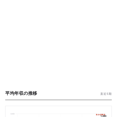
平均年収の推移
直近5期
1,500
過去5期最高
1,283