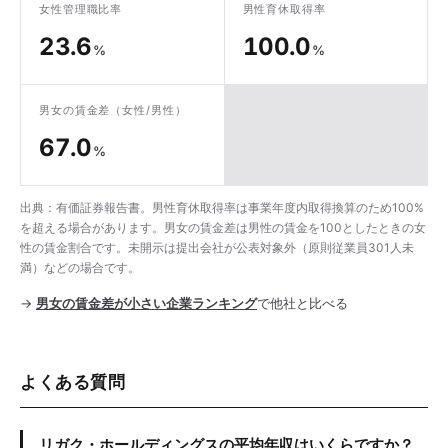
女性管理職比率
男性育休取得率
23.6
100.0
%
%
男女の賃金差
（女性/男性）
67.0
%
出典：有価証券報告書。男性育休取得率は事業年度内取得換算のため100%
を超える場合があります。男女の賃金差は男性の賃金を100としたときの女
性の賃金割合です。未開示は提出会社が公表対象外（原則従業員301人未
満）などの場合です。
→
男女の賃金差が小さい企業ランキング
で他社と比べる
よくある質問
リガク・ホールディングスの平均年収はいくらですか？