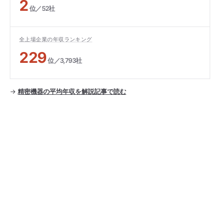
2
位／52社
全上場企業の年収ランキング
229
位／3,793社
→
精密機器の平均年収を解説記事で読む