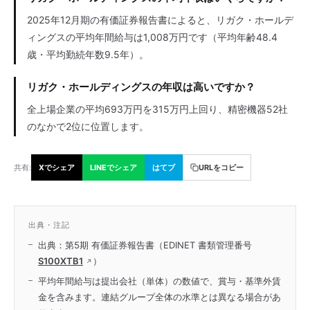
2025年12月期の有価証券報告書によると、リガク・ホールデ
ィングスの平均年間給与は1,008万円です（平均年齢48.4
歳・平均勤続年数9.5年）。
リガク・ホールディングスの年収は高いですか？
全上場企業の平均693万円を315万円上回り、精密機器52社
のなかで2位に位置します。
共有:
Xでシェア
LINEでシェア
はてブ
URLをコピー
出典・注記
出典：第5期 有価証券報告書（EDINET 書類管理番号
S100XTB1
）
平均年間給与は提出会社（単体）の数値で、賞与・基準外賃
金を含みます。連結グループ全体の水準とは異なる場合があ