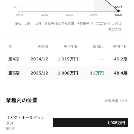
1,008
1,010
2021/12
2022/12
2023/12
2024/12
2025/12
単位：万円 出典：各期有価証券報告書 ※業種平均（722万円）との比
較は次節
期
決算期
平均年収
前期比
平均年齢
第4期
2024/12
1,019万円
—
46.2歳
第5期
2025/12
1,008万円
−11万円
48.4歳
業種内の位置
精密機器 52社
リガク・ホールディン
1,008万円
グス
第5期