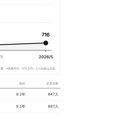
716
/5
2026/5
書 ※業種平均（574万円）との比較は次節
勤続
従業員数
9.2年
847人
9.1年
897人