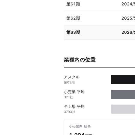
第61期
2024/
第62期
2025/
第63期
2026/
業種内の位置
アスクル
第63期
小売業 平均
321社
全上場 平均
3793社
小売業内 最高