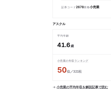
2678
小売業
証券コード
業種
アスクル
平均年齢
41.6
歳
小売業の年収ランキング
50
位／321社
→
小売業の平均年収を解説記事で読む