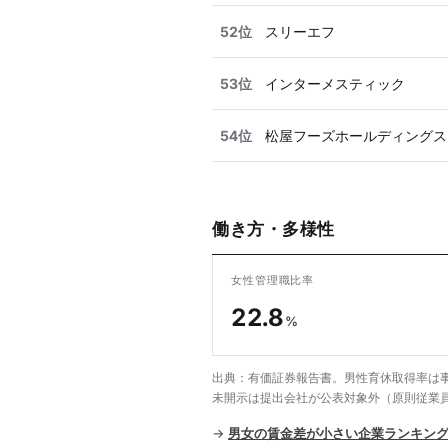
52位
スリーエフ
53位
インターメスティック
54位
松屋フーズホールディングス
働き方・多様性
女性管理職比率
22.8
%
出典：有価証券報告書。男性育休取得率は事
未開示は提出会社が公表対象外（原則従業員
→
男女の賃金差が小さい企業ランキン