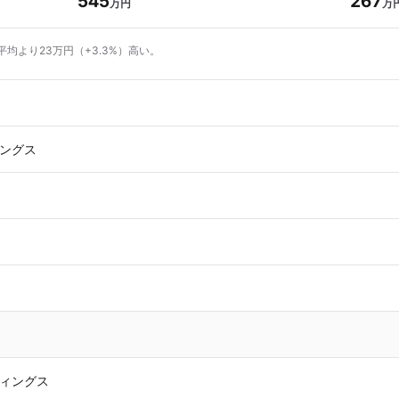
545
267
万円
万
平均より23万円（+3.3%）高い。
ングス
ィングス