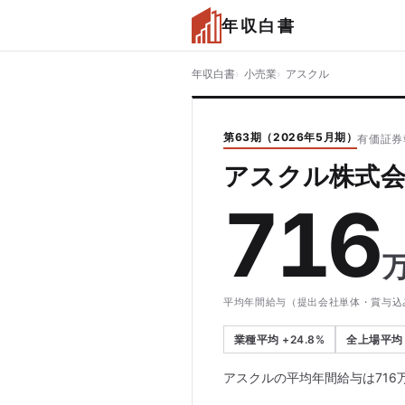
年収白書
年収白書
小売業
アスクル
第63期（2026年5月期）
有価証券
アスクル株式会
716
平均年間給与（提出会社単体・賞与込
業種平均 +24.8%
全上場平均 
アスクルの平均年間給与は716万