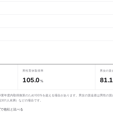
男性育休取得率
男女の賃
105.0
81.1
%
業年度内取得換算のため100%を超える場合があります。男女の賃金差は男性の賃
301人未満）などの場合です。
グ
で他社と比べる