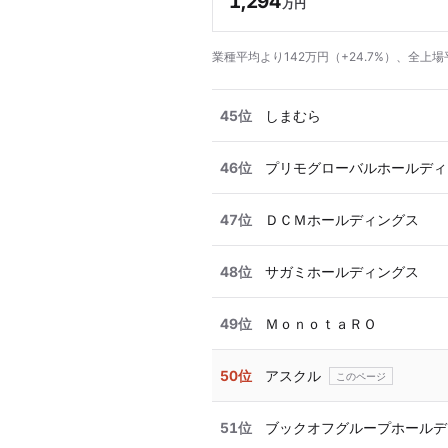
1,294
万円
業種平均より142万円（+24.7%）、全上場
45位
しまむら
46位
プリモグローバルホールディ
47位
ＤＣＭホールディングス
48位
サガミホールディングス
49位
ＭｏｎｏｔａＲＯ
50位
アスクル
51位
ブックオフグループホールデ