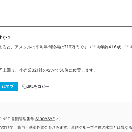
すか？
よると、アスクルの平均年間給与は716万円です（平均年齢41.6歳・平均
円上回り、小売業321社のなかで50位に位置します。
はてブ
URLをコピー
INET 書類管理番号
S100YSYE
）
の数値で、賞与・基準外賃金を含みます。連結グループ全体の水準とは異な