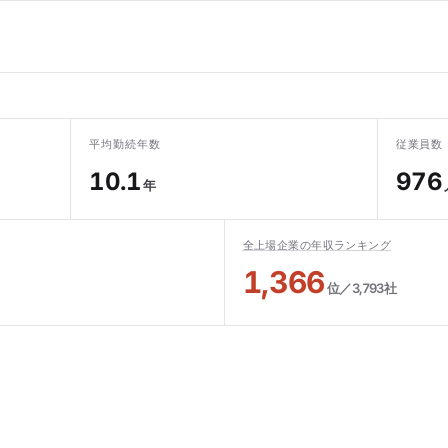
平均勤続年数
従業員数
10.1
976
年
全上場企業の年収ランキング
1,366
位／3,793社