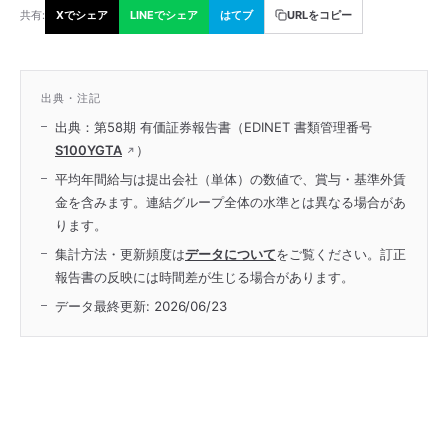
共有:
Xでシェア
LINEでシェア
はてブ
URLをコピー
出典・注記
出典：第58期 有価証券報告書（EDINET 書類管理番号
S100YGTA
）
平均年間給与は提出会社（単体）の数値で、賞与・基準外賃
金を含みます。連結グループ全体の水準とは異なる場合があ
ります。
集計方法・更新頻度は
データについて
をご覧ください。訂正
報告書の反映には時間差が生じる場合があります。
データ最終更新:
2026/06/23