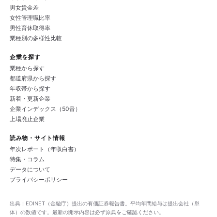
男女賃金差
女性管理職比率
男性育休取得率
業種別の多様性比較
企業を探す
業種から探す
都道府県から探す
年収帯から探す
新着・更新企業
企業インデックス（50音）
上場廃止企業
読み物・サイト情報
年次レポート（年収白書）
特集・コラム
データについて
プライバシーポリシー
出典：EDINET（金融庁）提出の有価証券報告書。平均年間給与は提出会社（単
体）の数値です。最新の開示内容は必ず原典をご確認ください。