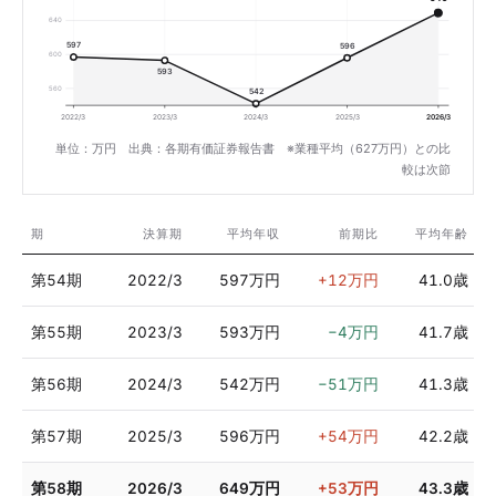
640
597
596
600
593
560
542
2022/3
2023/3
2024/3
2025/3
2026/3
単位：万円 出典：各期有価証券報告書 ※業種平均（627万円）との比
較は次節
期
決算期
平均年収
前期比
平均年齢
第54期
2022/3
597万円
+12万円
41.0歳
第55期
2023/3
593万円
−4万円
41.7歳
第56期
2024/3
542万円
−51万円
41.3歳
第57期
2025/3
596万円
+54万円
42.2歳
第58期
2026/3
649万円
+53万円
43.3歳