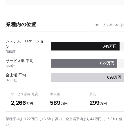
業種内の位置
サービス業 559社
システム・ロケーショ
649万円
ン
第58期
サービス業 平均
627万円
559社
全上場 平均
693万円
3793社
サービス業内 最高
中央値
最低
2,266
589
299
万円
万円
万円
業種平均より22万円（+3.5%）高い。全上場平均より44万円（−6.3%）低
い。