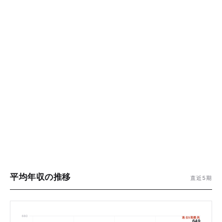
平均年収の推移
直近5期
680
過去5期最高
649