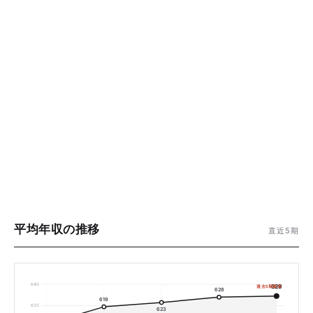
平均年収の推移
直近5期
640
629
過去5期最高
628
619
620
623