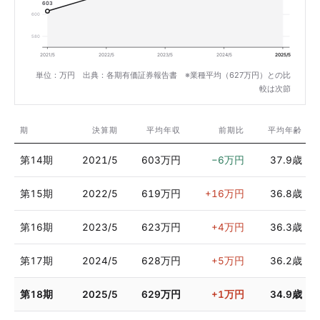
603
600
580
2021/5
2022/5
2023/5
2024/5
2025/5
単位：万円 出典：各期有価証券報告書 ※業種平均（627万円）との比
較は次節
期
決算期
平均年収
前期比
平均年齢
第14期
2021/5
603万円
−6万円
37.9歳
第15期
2022/5
619万円
+16万円
36.8歳
第16期
2023/5
623万円
+4万円
36.3歳
第17期
2024/5
628万円
+5万円
36.2歳
第18期
2025/5
629万円
+1万円
34.9歳