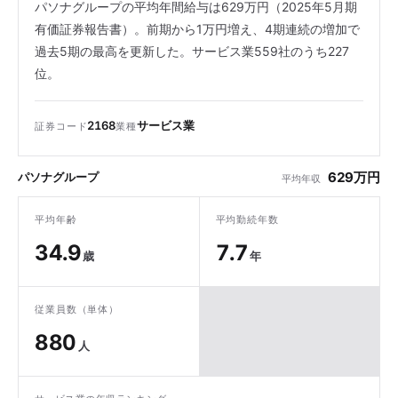
パソナグループの平均年間給与は629万円（2025年5月期
有価証券報告書）。前期から1万円増え、4期連続の増加で
過去5期の最高を更新した。サービス業559社のうち227
位。
2168
サービス業
証券コード
業種
629万円
パソナグループ
平均年収
平均年齢
平均勤続年数
34.9
7.7
歳
年
従業員数（単体）
880
人