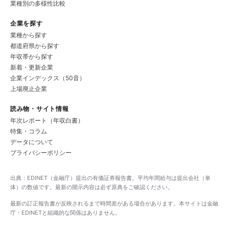
業種別の多様性比較
企業を探す
業種から探す
都道府県から探す
年収帯から探す
新着・更新企業
企業インデックス（50音）
上場廃止企業
読み物・サイト情報
年次レポート（年収白書）
特集・コラム
データについて
プライバシーポリシー
出典：EDINET（金融庁）提出の有価証券報告書。平均年間給与は提出会社（単
体）の数値です。最新の開示内容は必ず原典をご確認ください。
最新の訂正報告書が反映されるまで時間差がある場合があります。本サイトは金融
庁・EDINETと組織的な関係はありません。