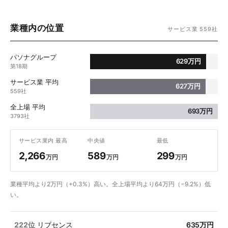
業種内の位置
サービス業 559社
パソナグループ
629万円
第18期
サービス業 平均
627万円
559社
全上場 平均
693万円
3793社
サービス業内 最高
中央値
最低
2,266
589
299
万円
万円
万円
業種平均より2万円（+0.3%）高い。全上場平均より64万円（−9.2%）低
い。
222位
リブセンス
635万円