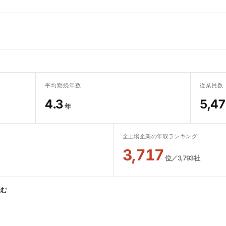
平均勤続年数
従業員数
4.3
5,4
年
全上場企業の年収ランキング
3,717
位／3,793社
読む