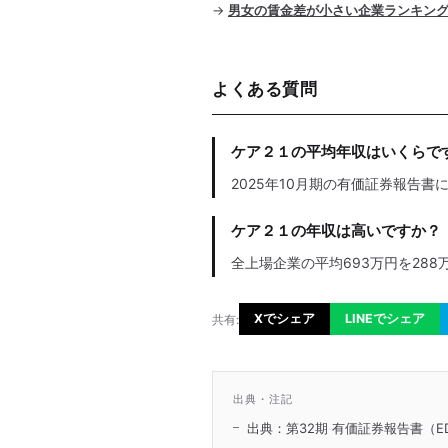
→
男女の賃金差が小さい企業ランキン
よくある質問
ケア２１の平均年収はいくらで
2025年10月期の有価証券報告書
ケア２１の年収は高いですか？
全上場企業の平均693万円を288
Xでシェア
LINEでシェア
共有:
出典・注記
出典：第32期 有価証券報告書（ED