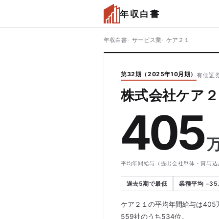
年収白書
年収白書
サービス業
ケア２１
第32期（2025年10月期）
有価証券
株式会社ケア２
405
平均年間給与（提出会社単体・賞与込
過去5期で最低
業種平均 −35
ケア２１の平均年間給与は405
559社のうち534位。