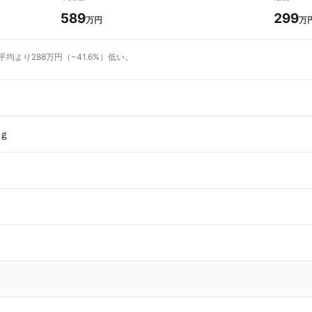
589
299
万円
万
平均より288万円（−41.6%）低い。
ｇ