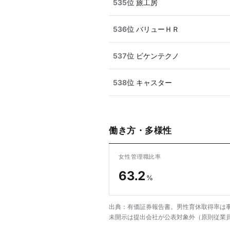
535位
旅工房
536位
バリューＨＲ
537位
ビケンテクノ
538位
キャスター
働き方・多様性
女性管理職比率
63.2
%
出典：有価証券報告書。男性育休取得率は事
未開示は提出会社が公表対象外（原則従業員