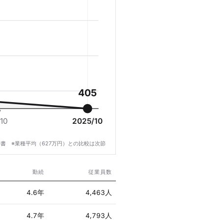
405
7
10
2025/10
書 ※業種平均（627万円）との比較は次節
勤続
従業員数
4.6年
4,463人
4.7年
4,793人