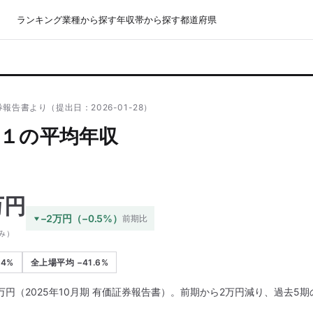
ランキング
業種から探す
年収帯から探す
都道府県
報告書より（提出日：2026-01-28）
１の平均年収
万円
−2万円（−0.5%）
前期比
み）
.4%
全上場平均 −41.6%
万円（2025年10月期 有価証券報告書）。前期から2万円減り、過去5