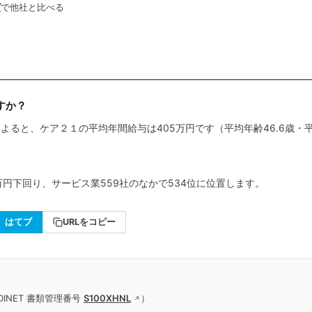
グ
で他社と比べる
すか？
によると、ケア２１の平均年間給与は405万円です（平均年齢46.6歳・平
万円下回り、サービス業559社のなかで534位に位置します。
はてブ
URLをコピー
INET 書類管理番号
S100XHNL
）