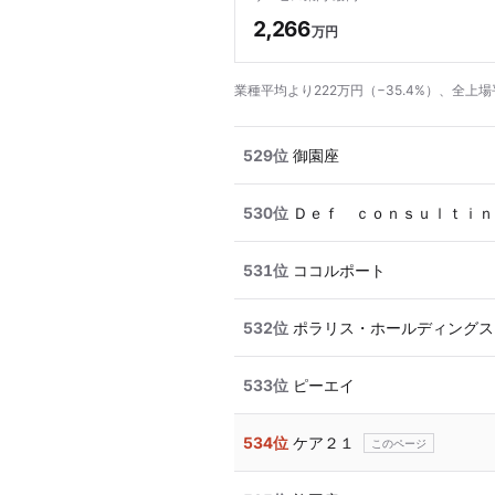
2,266
万円
業種平均より222万円（−35.4%）、全上場
529位
御園座
530位
Ｄｅｆ ｃｏｎｓｕｌｔｉｎ
531位
ココルポート
532位
ポラリス・ホールディングス
533位
ピーエイ
534位
ケア２１