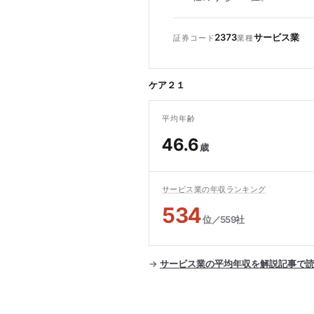
2373
サービス業
証券コード
業種
ケア２１
平均年齢
46.6
歳
サービス業の年収ランキング
534
位／559社
→
サービス業の平均年収を解説記事で