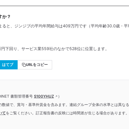
すか？
よると、ジンジブの平均年間給与は409万円です（平均年齢30.0歳・平
万円下回り、サービス業559社のなかで528位に位置します。
はてブ
URLをコピー
INET 書類管理番号
S100YHUZ
）
の数値で、賞与・基準外賃金を含みます。連結グループ全体の水準とは異な
いて
をご覧ください。訂正報告書の反映には時間差が生じる場合があります