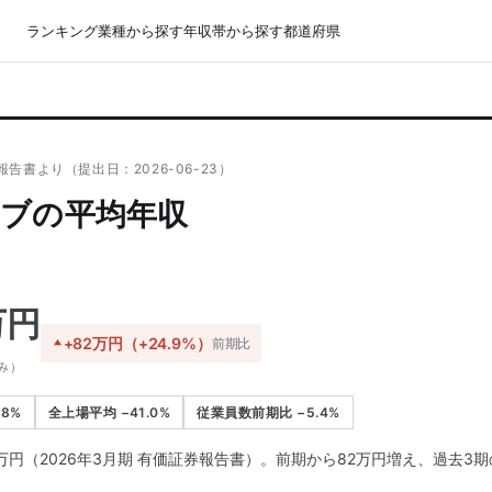
ランキング
業種から探す
年収帯から探す
都道府県
告書より（提出日：2026-06-23）
ブの平均年収
万円
+82万円（+24.9%）
前期比
み）
.8%
全上場平均 −41.0%
従業員数前期比 −5.4%
万円（2026年3月期 有価証券報告書）。前期から82万円増え、過去3