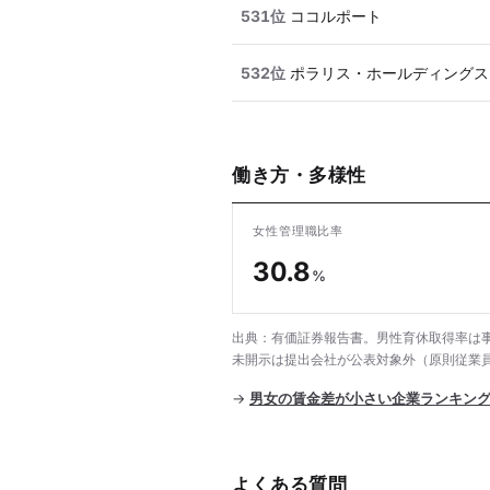
531位
ココルポート
532位
ポラリス・ホールディングス
働き方・多様性
女性管理職比率
30.8
%
出典：有価証券報告書。男性育休取得率は事
未開示は提出会社が公表対象外（原則従業員
→
男女の賃金差が小さい企業ランキン
よくある質問