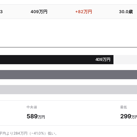
/3
409万円
+82万円
30.0歳
409万円
中央値
最低
589
299
万円
万
平均より284万円（−41.0%）低い。