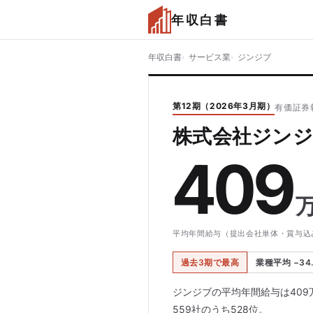
年収白書
年収白書
サービス業
ジンジブ
第12期（2026年3月期）
有価証券報
株式会社ジンジ
409
平均年間給与（提出会社単体・賞与込
過去3期で最高
業種平均 −34
ジンジブの平均年間給与は409
559社のうち528位。