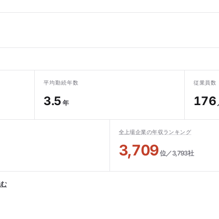
平均勤続年数
従業員数
3.5
176
年
全上場企業の年収ランキング
3,709
位／3,793社
読む