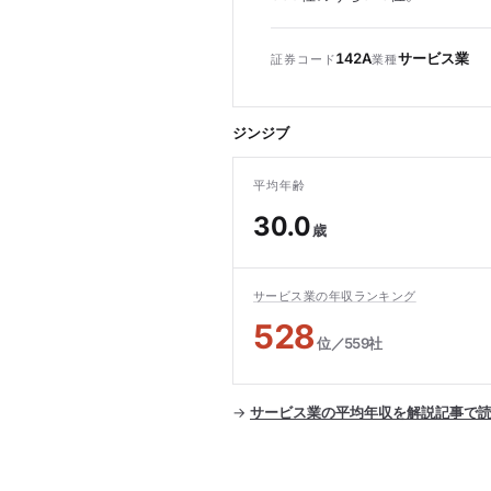
142A
サービス業
証券コード
業種
ジンジブ
平均年齢
30.0
歳
サービス業の年収ランキング
528
位／559社
→
サービス業の平均年収を解説記事で