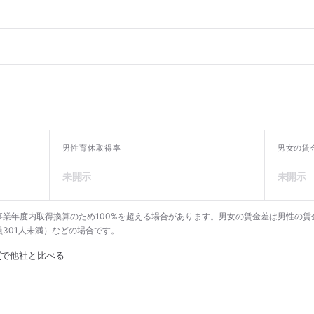
男性育休取得率
男女の賃
未開示
未開示
業年度内取得換算のため100%を超える場合があります。男女の賃金差は男性の賃
301人未満）などの場合です。
グ
で他社と比べる