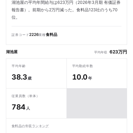
湖池屋の平均年間給与は623万円（2026年3月期 有価証券
報告書）。前期から2万円減った。食料品123社のうち70
位。
2226
食料品
証券コード
業種
623万円
湖池屋
平均年収
平均年齢
平均勤続年数
38.3
10.0
歳
年
従業員数（単体）
784
人
食料品の年収ランキング