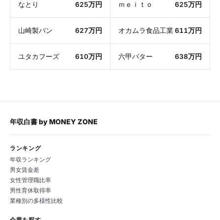
なとり
625万円
ｍｅｉｔｏ
625万円
山崎製パン
627万円
オカムラ食品工業
611万円
ユタカフーズ
610万円
六甲バター
638万円
年収白書
by
MONEY ZONE
ランキング
年収ランキング
男女賃金差
女性管理職比率
男性育休取得率
業種別の多様性比較
企業を探す