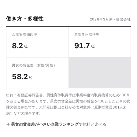
働き方・多様性
2026年3月期・提出会社
女性管理職比率
男性育休取得率
8.2
91.7
%
%
男女の賃金差
（女性/男性）
58.2
%
出典：有価証券報告書。男性育休取得率は事業年度内取得換算のため100%
を超える場合があります。男女の賃金差は男性の賃金を100としたときの女
性の賃金割合です。未開示は提出会社が公表対象外（原則従業員301人未
満）などの場合です。
→
男女の賃金差が小さい企業ランキング
で他社と比べる