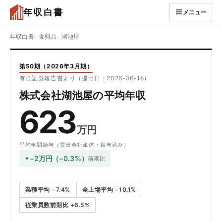
年収白書
メニュー
年収白書
食料品
湖池屋
第50期（2026年3月期）
有価証券報告書より（提出日：2026-06-18）
株式会社湖池屋の平均年収
623
万円
平均年間給与（提出会社単体・賞与込み）
−2万円（−0.3%）
前期比
業種平均 −7.4%
全上場平均 −10.1%
従業員数前期比 +6.5%