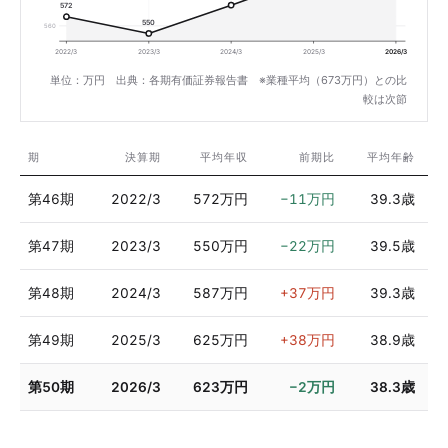
572
550
560
2022/3
2023/3
2024/3
2025/3
2026/3
単位：万円 出典：各期有価証券報告書 ※業種平均（673万円）との比
較は次節
期
決算期
平均年収
前期比
平均年齢
第46期
2022/3
572万円
−11万円
39.3歳
第47期
2023/3
550万円
−22万円
39.5歳
第48期
2024/3
587万円
+37万円
39.3歳
第49期
2025/3
625万円
+38万円
38.9歳
第50期
2026/3
623万円
−2万円
38.3歳