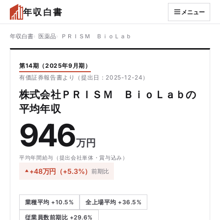
年収白書
メニュー
年収白書
医薬品
ＰＲＩＳＭ ＢｉｏＬａｂ
第14期（2025年9月期）
有価証券報告書より（提出日：2025-12-24）
株式会社ＰＲＩＳＭ ＢｉｏＬａｂの
平均年収
946
万円
平均年間給与（提出会社単体・賞与込み）
+48万円（+5.3%）
前期比
業種平均 +10.5%
全上場平均 +36.5%
従業員数前期比 +29.6%