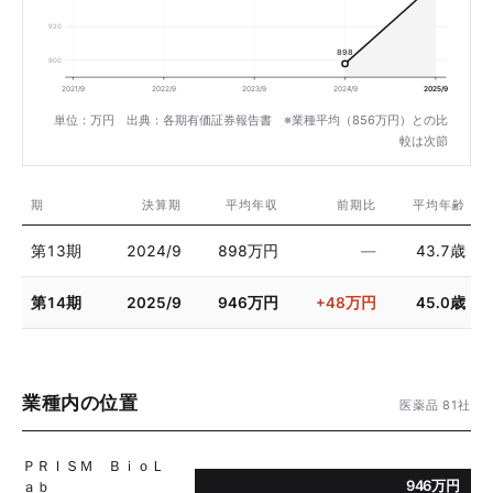
920
898
900
2021/9
2022/9
2023/9
2024/9
2025/9
単位：万円 出典：各期有価証券報告書 ※業種平均（856万円）との比
較は次節
期
決算期
平均年収
前期比
平均年齢
第13期
2024/9
898万円
—
43.7歳
第14期
2025/9
946万円
+48万円
45.0歳
業種内の位置
医薬品 81社
ＰＲＩＳＭ ＢｉｏＬ
946万円
ａｂ