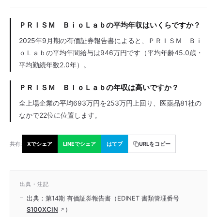
ＰＲＩＳＭ ＢｉｏＬａｂの平均年収はいくらですか？
2025年9月期の有価証券報告書によると、ＰＲＩＳＭ Ｂｉ
ｏＬａｂの平均年間給与は946万円です（平均年齢45.0歳・
平均勤続年数2.0年）。
ＰＲＩＳＭ ＢｉｏＬａｂの年収は高いですか？
全上場企業の平均693万円を253万円上回り、医薬品81社の
なかで22位に位置します。
共有:
Xでシェア
LINEでシェア
はてブ
URLをコピー
出典・注記
出典：第14期 有価証券報告書（EDINET 書類管理番号
S100XCIN
）