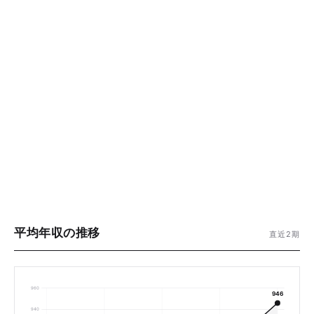
平均年収の推移
直近2期
960
946
940