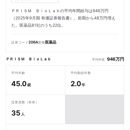
ＰＲＩＳＭ ＢｉｏＬａｂの平均年間給与は946万円
（2025年9月期 有価証券報告書）。前期から48万円増え
た。医薬品81社のうち22位。
206A
医薬品
証券コード
業種
946万円
ＰＲＩＳＭ ＢｉｏＬａｂ
平均年収
平均年齢
平均勤続年数
45.0
2.0
歳
年
従業員数（単体）
35
人