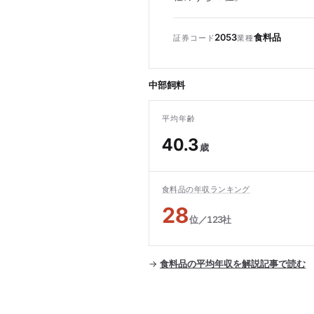
2053
食料品
証券コード
業種
中部飼料
平均年齢
40.3
歳
食料品の年収ランキング
28
位／123社
→
食料品の平均年収を解説記事で読む