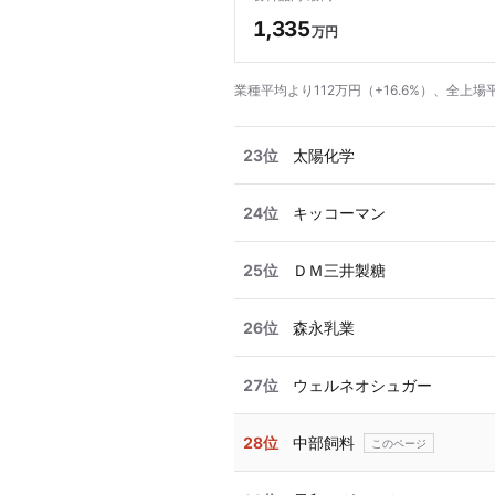
1,335
万円
業種平均より112万円（+16.6%）、全上場
23位
太陽化学
24位
キッコーマン
25位
ＤＭ三井製糖
26位
森永乳業
27位
ウェルネオシュガー
28位
中部飼料