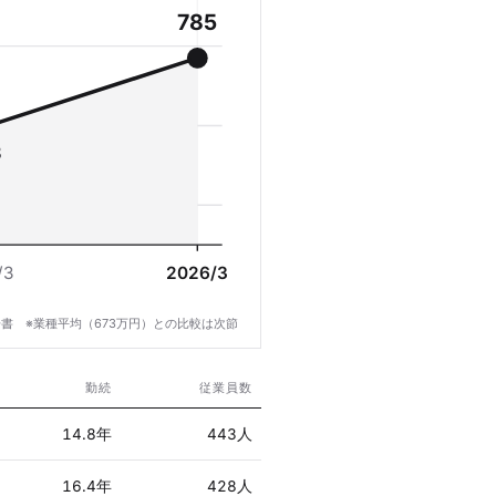
785
8
/3
2026/3
書 ※業種平均（673万円）との比較は次節
勤続
従業員数
14.8年
443人
16.4年
428人