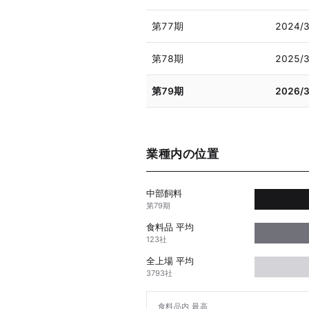
第77期
2024/
第78期
2025/
第79期
2026/
業種内の位置
中部飼料
第79期
食料品 平均
123社
全上場 平均
3793社
食料品内 最高