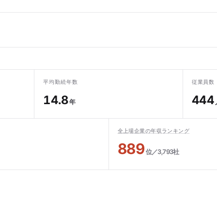
平均勤続年数
従業員数
14.8
444
年
全上場企業の年収ランキング
889
位／3,793社