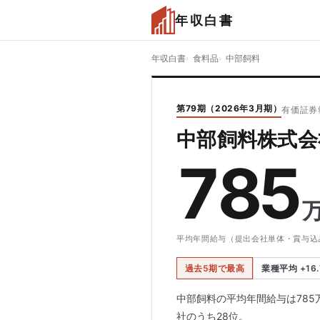
年収白書
年収白書
食料品
中部飼料
第79期（2026年3月期）
有価証券報
中部飼料株式会
785
平均年間給与（提出会社単体・賞与込
過去5期で最高
業種平均 +16.
中部飼料の平均年間給与は785
社のうち28位。