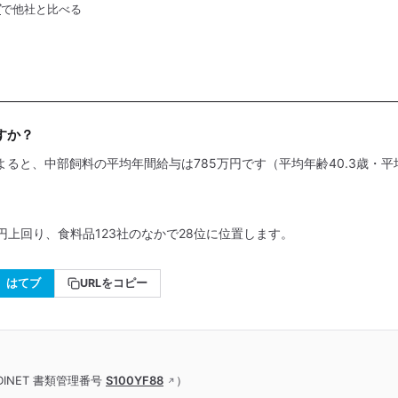
グ
で他社と比べる
すか？
よると、中部飼料の平均年間給与は785万円です（平均年齢40.3歳・平均
円上回り、食料品123社のなかで28位に位置します。
はてブ
URLをコピー
INET 書類管理番号
S100YF88
）