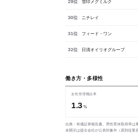
29位
雪印メグミルク
30位
ニチレイ
31位
フィード・ワン
32位
日清オイリオグループ
働き方・多様性
女性管理職比率
1.3
%
出典：有価証券報告書。男性育休取得率は事
未開示は提出会社が公表対象外（原則従業員