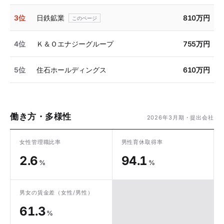
3位
日鉄鉱業
810万円
4位
Ｋ＆Ｏエナジーグループ
755万円
5位
住石ホールディングス
610万円
働き方・多様性
2026年3月期・提出会社
女性管理職比率
男性育休取得率
2.6
94.1
%
%
男女の賃金差
（女性/男性）
61.3
%