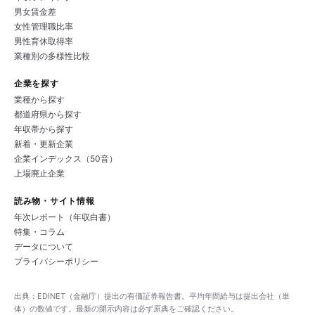
男女賃金差
女性管理職比率
男性育休取得率
業種別の多様性比較
企業を探す
業種から探す
都道府県から探す
年収帯から探す
新着・更新企業
企業インデックス（50音）
上場廃止企業
読み物・サイト情報
年次レポート（年収白書）
特集・コラム
データについて
プライバシーポリシー
出典：EDINET（金融庁）提出の有価証券報告書。平均年間給与は提出会社（単
体）の数値です。最新の開示内容は必ず原典をご確認ください。