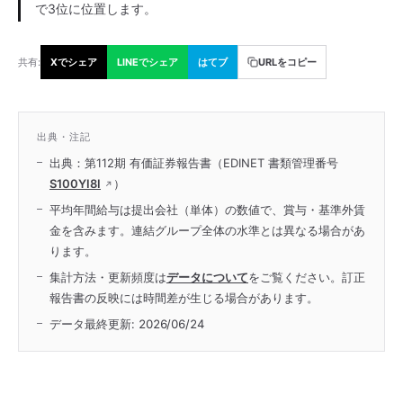
で3位に位置します。
共有:
Xでシェア
LINEでシェア
はてブ
URLをコピー
出典・注記
出典：第112期 有価証券報告書（EDINET 書類管理番号
S100YI8I
）
平均年間給与は提出会社（単体）の数値で、賞与・基準外賃
金を含みます。連結グループ全体の水準とは異なる場合があ
ります。
集計方法・更新頻度は
データについて
をご覧ください。訂正
報告書の反映には時間差が生じる場合があります。
データ最終更新:
2026/06/24