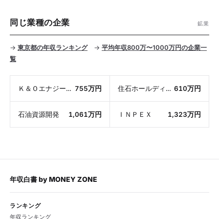
同じ業種の企業
鉱業
→
東京都の年収ランキング
→
平均年収800万〜1000万円の企業一
覧
Ｋ＆Ｏエナジーグループ
755万円
住石ホールディングス
610万円
石油資源開発
1,061万円
ＩＮＰＥＸ
1,323万円
年収白書
by
MONEY ZONE
ランキング
年収ランキング