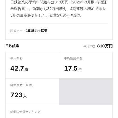
日鉄鉱業の平均年間給与は810万円（2026年3月期 有価証
券報告書）。前期から32万円増え、4期連続の増加で過去
5期の最高を更新した。鉱業5社のうち3位。
1515
鉱業
証券コード
業種
810万円
日鉄鉱業
平均年収
平均年齢
平均勤続年数
42.7
17.5
歳
年
従業員数（単体）
723
人
鉱業の年収ランキング