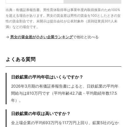
出典：有価証券報告書。男性育休取得率は事業年度内取得換算のため100%
を超える場合があります。男女の賃金差は男性の賃金を100としたときの女
性の賃金割合です。未開示は提出会社が公表対象外（原則従業員301人未
満）などの場合です。
→
男女の賃金差が小さい企業ランキング
で他社と比べる
よくある質問
日鉄鉱業の平均年収はいくらですか？
2026年3月期の有価証券報告書によると、日鉄鉱業の平均年
間給与は810万円です（平均年齢42.7歳・平均勤続年数17.5
年）。
日鉄鉱業の年収は高いですか？
全上場企業の平均693万円を117万円上回り、鉱業5社のなか