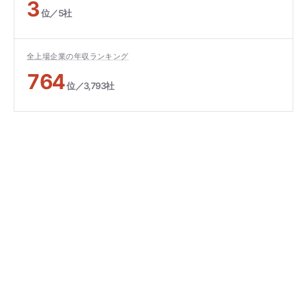
3
位／5社
全上場企業の年収ランキング
764
位／3,793社