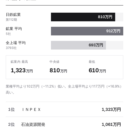
日鉄鉱業
810万円
第112期
鉱業 平均
912万円
5社
全上場 平均
693万円
3793社
鉱業内 最高
中央値
最低
1,323
810
610
万円
万円
万円
業種平均より102万円（−11.2%）低い。全上場平均より117万円（+16.9%）
高い。
1位
ＩＮＰＥＸ
1,323万円
2位
石油資源開発
1,061万円