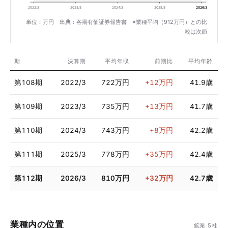
2022/3
2023/3
2024/3
2025/3
2026/3
単位：万円 出典：各期有価証券報告書 ※業種平均（912万円）との比
較は次節
期
決算期
平均年収
前期比
平均年齢
第108期
2022/3
722万円
+12万円
41.9歳
第109期
2023/3
735万円
+13万円
41.7歳
第110期
2024/3
743万円
+8万円
42.2歳
第111期
2025/3
778万円
+35万円
42.4歳
第112期
2026/3
810万円
+32万円
42.7歳
業種内の位置
鉱業 5社