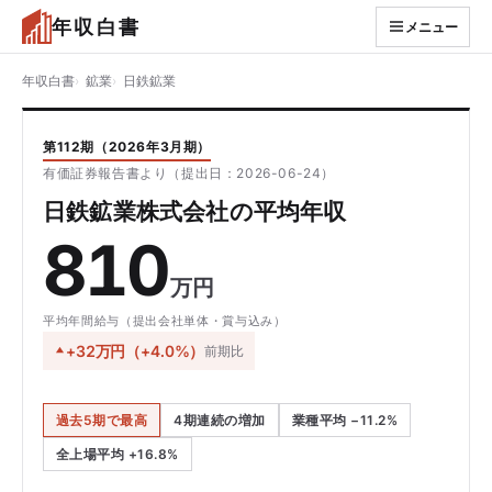
年収白書
メニュー
年収白書
鉱業
日鉄鉱業
第112期（2026年3月期）
有価証券報告書より（提出日：2026-06-24）
日鉄鉱業株式会社の平均年収
810
万円
平均年間給与（提出会社単体・賞与込み）
+32万円（+4.0%）
前期比
過去5期で最高
4期連続の増加
業種平均 −11.2%
全上場平均 +16.8%