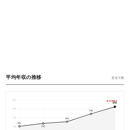
平均年収の推移
直近5期
840
過去5期最高
810
800
778
760
743
722
735
720