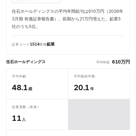
住石ホールディングスの平均年間給与は610万円（2026年
3月期 有価証券報告書）。前期から21万円増えた。鉱業5
社のうち5位。
1514
鉱業
証券コード
業種
610万円
住石ホールディングス
平均年収
平均年齢
平均勤続年数
48.1
20.1
歳
年
従業員数（単体）
11
人