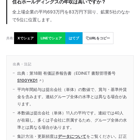
住石ホールディングスの年収は高いですか？
全上場企業の平均693万円を83万円下回り、鉱業5社のなか
で5位に位置します。
共有:
Xでシェア
LINEでシェア
はてブ
URLをコピー
出典・注記
出典：第18期 有価証券報告書（EDINET 書類管理番号
S100YKD1
）
平均年間給与は提出会社（単体）の数値で、賞与・基準外賃
金を含みます。連結グループ全体の水準とは異なる場合があ
ります。
本数値は提出会社（単体）11人の平均です。連結では40人
が在籍し、多くは子会社に所属するため、グループ全体の水
準とは異なる場合があります。
集計方法・更新頻度は
データについて
をご覧ください。訂正