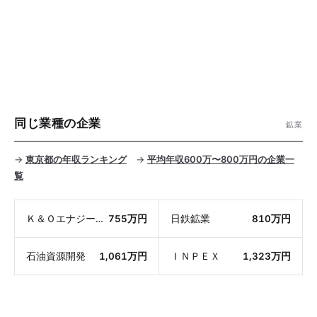
同じ業種の企業
鉱業
→
東京都の年収ランキング
→
平均年収600万〜800万円の企業一
覧
Ｋ＆Ｏエナジーグループ
755万円
日鉄鉱業
810万円
石油資源開発
1,061万円
ＩＮＰＥＸ
1,323万円