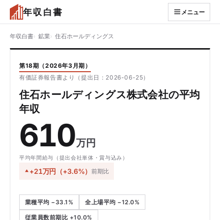
年収白書
メニュー
年収白書
鉱業
住石ホールディングス
第18期（2026年3月期）
有価証券報告書より（提出日：2026-06-25）
住石ホールディングス株式会社の平均
年収
610
万円
平均年間給与（提出会社単体・賞与込み）
+21万円（+3.6%）
前期比
業種平均 −33.1%
全上場平均 −12.0%
従業員数前期比 +10.0%