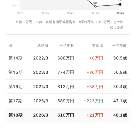
610
589
600
2022/3
2023/3
2024/3
2025/3
2026/3
単位：万円 出典：各期有価証券報告書 ※業種平均（912万円）との比
較は次節
期
決算期
平均年収
前期比
平均年齢
第14期
2022/3
688万円
+8万円
50.5歳
第15期
2023/3
774万円
+86万円
50.9歳
第16期
2024/3
812万円
+38万円
50.4歳
第17期
2025/3
589万円
−223万円
47.1歳
第18期
2026/3
610万円
+21万円
48.1歳