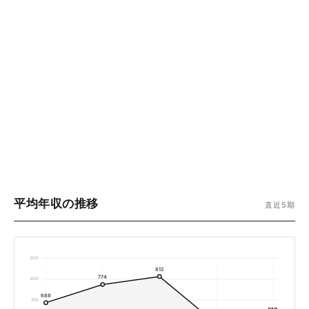
平均年収の推移
直近5期
900
812
774
800
688
700