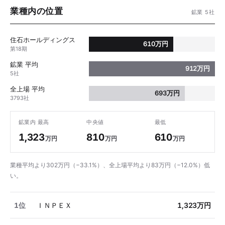
業種内の位置
鉱業 5社
住石ホールディングス
610万円
第18期
鉱業 平均
912万円
5社
全上場 平均
693万円
3793社
鉱業内 最高
中央値
最低
1,323
810
610
万円
万円
万円
業種平均より302万円（−33.1%）、全上場平均より83万円（−12.0%）低
い。
1位
ＩＮＰＥＸ
1,323万円