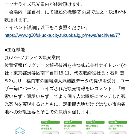
ーソナライズ観光案内が体験頂けます。
・会場内「屋台村」にて後述の機能(2)お席で注文・決済が体
験頂けます。
・イベント詳細は以下をご参照ください。
https://www.g20fukuoka.city.fukuoka.lg.jp/news/archives/77
■主な機能
(1) パーソナライズ観光案内
位置情報ビッグデータ解析技術を持つ株式会社ナイトレイ(本
社：東京都渋谷区南平台町15-11、代表取締役社長：石川 豊
※2)より、福岡市の国籍別人気施設データの提供を受け、ユー
ザー毎にパーソナライズされた観光情報をレコメンド。「検
索いらず・通訳いらず」でより個々人の嗜好にマッチした観
光案内を実現するとともに、定番観光地だけではない市内各
地への分散送客とそこでの決済を促します。