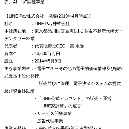
売、AI・IoT関連事業
【LINE Pay株式会社 概要(2019年4月時点)】
社名 ：LINE Pay株式会社
本社所在地 ：東京都品川区西品川1-1-1 住友不動産大崎ガー
デンタワー22階
代表者 ：代表取締役CEO 高 永受
資本金 ：13,600百万円
設立 ：2014年5月9日
主な事業内容：- 電子マネーその他の電子的価値情報及び前払
式支払手段の発行、
販売並びに管理、電子決済システムの提供
及び資金移動業
- 「LINE公式アカウント」の販売・運営
- 「LINE家計簿」の運営
- サービス開発事業
- 広告代理事業
事業者登録 ：・前払式支払手段(第三者型)発行者