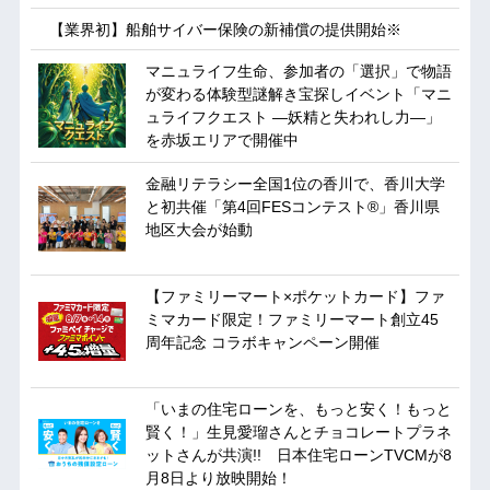
【業界初】船舶サイバー保険の新補償の提供開始※
マニュライフ生命、参加者の「選択」で物語
が変わる体験型謎解き宝探しイベント「マニ
ュライフクエスト ―妖精と失われし力―」
を赤坂エリアで開催中
金融リテラシー全国1位の香川で、香川大学
と初共催「第4回FESコンテスト®」香川県
地区大会が始動
【ファミリーマート×ポケットカード】ファ
ミマカード限定！ファミリーマート創立45
周年記念 コラボキャンペーン開催
「いまの住宅ローンを、もっと安く！もっと
賢く！」生見愛瑠さんとチョコレートプラネ
ットさんが共演!! 日本住宅ローンTVCMが8
月8日より放映開始！