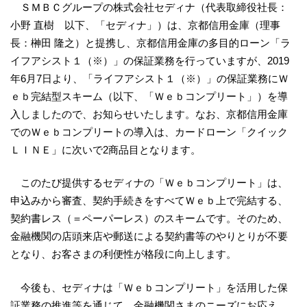
ＳＭＢＣグループの株式会社セディナ（代表取締役社長：
小野 直樹 以下、「セディナ」）は、京都信用金庫（理事
長：榊田 隆之）と提携し、京都信用金庫の多目的ローン「ラ
イフアシスト１（※）」の保証業務を行っていますが、2019
年6月7日より、「ライフアシスト１（※）」の保証業務にＷ
ｅｂ完結型スキーム（以下、「Ｗｅｂコンプリート」）を導
入しましたので、お知らせいたします。なお、京都信用金庫
でのＷｅｂコンプリートの導入は、カードローン「クイック
ＬＩＮＥ」に次いで2商品目となります。
このたび提供するセディナの「Ｗｅｂコンプリート」は、
申込みから審査、契約手続きをすべてＷｅｂ上で完結する、
契約書レス（＝ペーパーレス）のスキームです。そのため、
金融機関の店頭来店や郵送による契約書等のやりとりが不要
となり、お客さまの利便性が格段に向上します。
今後も、セディナは「Ｗｅｂコンプリート」を活用した保
証業務の推進等を通じて、金融機関さまのニーズにお応え