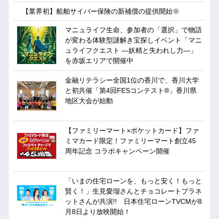
【業界初】船舶サイバー保険の新補償の提供開始※
マニュライフ生命、参加者の「選択」で物語
が変わる体験型謎解き宝探しイベント「マニ
ュライフクエスト ―妖精と失われし力―」
を赤坂エリアで開催中
金融リテラシー全国1位の香川で、香川大学
と初共催「第4回FESコンテスト®」香川県
地区大会が始動
【ファミリーマート×ポケットカード】ファ
ミマカード限定！ファミリーマート創立45
周年記念 コラボキャンペーン開催
「いまの住宅ローンを、もっと安く！もっと
賢く！」生見愛瑠さんとチョコレートプラネ
ットさんが共演!! 日本住宅ローンTVCMが8
月8日より放映開始！