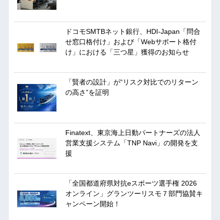
ドコモSMTBネット銀行、HDI-Japan「問合
せ窓口格付け」および「Webサポート格付
け」における「三つ星」獲得のお知らせ
「賢者の設計」が“リスク対比でのリターン
の高さ”を証明
Finatext、東京海上日動パートナーズの法人
営業支援システム「TNP Navi」の開発を支
援
「全国都道府県対抗eスポーツ選手権 2026
オンライン」グランツーリスモ７部門協賛キ
ャンペーン開始！