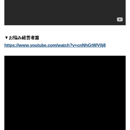
▼お悩み経営者篇
https://www.youtube.com/watch?v=cnNhGtWV0j8