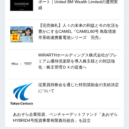
ポート｜United BM Wealth Limitedの運用実
績
【完売御礼】人々の未来の利益と今の生活を
豊かにするCAMEL『CAMEL80号 鳥取境港
市系統連携蓄電池シリーズ 完売』
MIRARTHホールディングス株式会社がプレ
ミアム優待倶楽部を導入株主様との対話強
化・株主管理ＤＸの促進へ
従業員持株会を通じた特別奨励金の支給決定
について
あおぞら企業投資、ベンチャーデットファンド「あおぞら
HYBRID4号投資事業有限責任組合」を設立