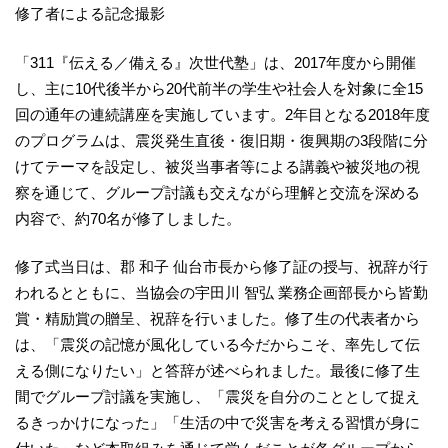
修了者による記念撮影
「311『伝える／備える』次世代塾」は、2017年度から開催
し、主に10代後半から20代前半の学生や社会人を対象に全15
回の通年の連続講座を実施しています。2年目となる2018年度
のプログラムは、震災発生直後・復旧期・復興期の3段階に分
けてテーマを設定し、被災当事者等による講義や被災地の視
察を通じて、グループ討議も交えながら理解と交流を深める
内容で、約70名が修了しました。
修了式当日は、郡 和子 仙台市長から修了証の授与、祝辞が行
われるとともに、当協会の宇田川 智弘 業務企画部長から皆勤
賞・精励賞の贈呈、祝辞を行いました。修了生の代表者から
は、「震災の記憶が風化している今だからこそ、率先して伝
える側になりたい」と答辞が述べられました。最後に修了生
間でグループ討議を実施し、「震災を自分のこととして捉え
るきっかけになった」「生活の中で災害を考える習慣が身に