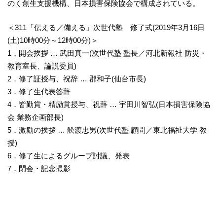
のく創生支援機構、日本損害保険協会で構成されている。
＜311「伝える／備える」次世代塾 修了式(2019年3月16日
(土)10時00分～12時00分)＞
1．開会挨拶 … 武田真一(次世代塾 塾長／河北新報社 防災・
教育室長、論説委員)
2．修了証授与、祝辞 … 郡和子(仙台市長)
3．修了生代表答辞
4．皆勤賞・精励賞授与、祝辞 … 宇田川智弘(日本損害保険協
会 業務企画部長)
5．激励の挨拶 … 舩渡忠男(次世代塾 顧問／東北福祉大学 教
授)
6．修了生によるグループ討議、発表
7．閉会・記念撮影