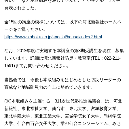
付いた」など本取組みを通じて学んだことが各グループから
発表されました。
全15回の講座の模様については、以下の河北新報社ホームペ
ージをご覧ください。
https://www.kahoku.co.jp/special/bousai/index2.html
なお、2019年度に実施する本講座の第3期受講生を現在、募集
しています。詳細は河北新報社防災・教育室(TEL：022-211-
1591)までお問い合わせください。
当協会では、今後も本取組みをはじめとした防災リーダーの
育成など地域防災力の向上に努めていきます。
(※)本取組みを主催する「311次世代塾推進協議会」は、河北
新報社、東北福祉大学、仙台市、東北大学、宮城教育大学、
東北学院大学、東北工業大学、宮城学院女子大学、尚絅学院
大学、仙台白百合女子大学、学都仙台コンソーシアム、みち