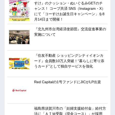
すけ』のクッション・ぬいぐるみGETのチ
ャンス！ コープ共済 SNS（Instagram・X）
にて「コーすけお誕生日キャンペーン」を8
月14日まで開催！
『北九州市台湾経済使節団』交流促進事業の
実施について
『住友不動産 ショッピングシティイオンカ
ード』会員数10万人突破！“暮らしに寄り添
うカード”として独自サービスを強化
Red Capitalの1号ファンドにJICがLP出資
福島県須賀川市の「妊婦支援給付金」給付方
法に「ＡＴＭ受取（現金コース）」が採用