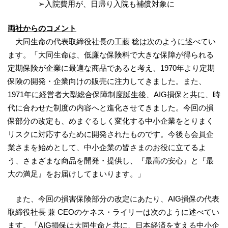
➢入院費用が、日帰り入院も補償対象に
両社からのコメント
大同生命の代表取締役社長の工藤 稔は次のように述べてい
ます。「大同生命は、低廉な保険料で大きな保障が得られる
定期保険が企業に最適な商品であると考え、1970年より定期
保険の開発・企業向けの販売に注力してきました。また、
1971年に経営者大型総合保障制度誕生後、AIG損保と共に、時
代に合わせた制度の内容へと進化させてきました。今回の損
保部分の改定も、めまぐるしく変化する中小企業をとりまく
リスクに対応するために開発されたものです。今後も会員企
業さまを始めとして、中小企業の皆さまのお役に立てるよ
う、さまざまな商品を開発・提供し、『最高の安心』と『最
大の満足』をお届けしてまいります。」
また、今回の損害保険部分の改定にあたり、AIG損保の代表
取締役社長 兼 CEOのケネス・ライリーは次のように述べてい
ます。「AIG損保は大同生命と共に、日本経済を支える中小企