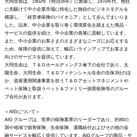
大同生命は、1902年（明治35年）に創業し、1970年代、他社
に先駆けて中小企業市場に特化した独自のビジネスモデルを
構築し、「経営者保険のパイオニア」として歩んでまいりま
した。以来、中小企業を取り巻く環境変化を踏まえた商品・
サービスの提供を続け、中小企業の発展に貢献しています。
また、中小企業のお客さまのさまざまなニーズにお応えする
ため、保障の提供に加えて、幅広いラインアップでお客さま
向けのサービスを提供しています。
大同生命は、Ｔ＆Ｄホールディングス傘下の会社であり、太
陽生命、大同生命、Ｔ＆Ｄフィナンシャル生命の生保3社のほ
か、資産運用関連事業を担うＴ＆Ｄアセットマネジメントや
ペット保険と取扱うペット＆ファミリー損害保険等のグルー
プ会社があります。
＜AIGについて＞
AIG グループは、世界の保険業界のリーダーであり、約80の
国や地域で損害保険、生命保険、退職給付およびその他の金
融サービスを幅広く提供しています。AIGグループの商品・サ